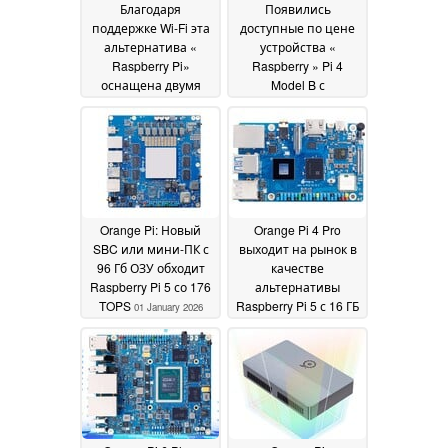
Благодаря
Появились
поддержке Wi-Fi эта
доступные по цене
альтернатива «
устройства «
Raspberry Pi»
Raspberry » Pi 4
оснащена двумя
Model B с
ядрами,
процессорами,
работающими в
отсортированными
режиме реального
по
времени, и двумя
производительности
гигабитными LAN-
28 June 2026
портами
05 July 2026
Orange Pi: Новый
Orange Pi 4 Pro
SBC или мини-ПК с
выходит на рынок в
96 Гб ОЗУ обходит
качестве
Raspberry Pi 5 со 176
альтернативы
TOPS
Raspberry Pi 5 с 16 ГБ
01 January 2026
LPDDR5 и HDMI 2.0
14
October 2025