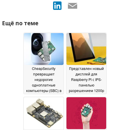
Ещё по теме
CheapSecurity
Представлен новый
превращает
дисплей для
недорогие
Raspberry Pi с IPS-
одноплатные
панелью
компьютеры (SBC) в
разрешением 1200p
систему
и 10-точечным
безопасности, не
мультитач
22 July 2026
требующую
использования
облачных
технологий
29 July 2026