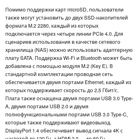
Помимо поддержки карт microSD, пользователи
также могут установить до двух SSD-накопителей
формата M.2 2280, каждый из которых
подключается через четыре линии PCIe 4.0. Для
сценариев использования в качестве сетевого
хранилища (NAS) можно использовать адаптерную
плату SATA. Поддержка Wi-Fi и Bluetooth может быть
добавлена с помощью модуля M.2 (Key E). В
стандартной комплектации проводная сеть
обеспечивается двумя портами Ethernet, каждый из
которых поддерживает скорость до 2,5 Гбит/с.
Плата также оснащена двумя портами USB 3.0 Type-
A, двумя портами USB 2.0 и двумя
полнофункциональными портами USB 3.0 Type-C,
которые также поддерживают видеовыход.
DisplayPort 1.4 обеспечивает вывод сигнала 4K с
частотой до 120 Гц, а HDMI 2.0 — до 60 Гц.