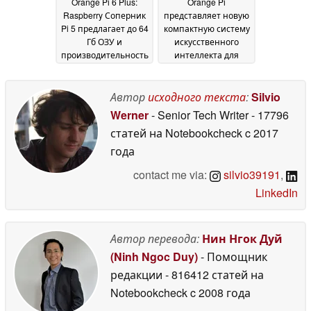
Orange Pi 6 Plus:
Orange Pi
Raspberry Соперник
представляет новую
Pi 5 предлагает до 64
компактную систему
Гб ОЗУ и
искусственного
производительность
интеллекта для
NPU на уровне AMD
локального
Ryzen AI 9 HX 370
использования
12
01
Автор
исходного текста
:
Silvio
October 2025
October 2025
Werner
- Senior Tech Writer
- 17796
статей на Notebookcheck
c 2017
года
contact me via:
silvio39191
,
LinkedIn
Автор перевода:
Нин Нгок Дуй
(Ninh Ngoc Duy)
- Помощник
редакции
- 816412 статей на
Notebookcheck
c 2008 года