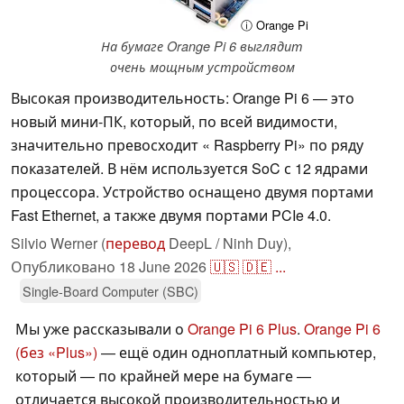
ⓘ Orange Pi
На бумаге Orange Pi 6 выглядит
очень мощным устройством
Высокая производительность: Orange Pi 6 — это
новый мини-ПК, который, по всей видимости,
значительно превосходит « Raspberry Pi» по ряду
показателей. В нём используется SoC с 12 ядрами
процессора. Устройство оснащено двумя портами
Fast Ethernet, а также двумя портами PCIe 4.0.
Silvio Werner (
перевод
DeepL / Ninh Duy),
Опубликовано
18 June 2026
🇺🇸
🇩🇪
...
Single-Board Computer (SBC)
Мы уже рассказывали о
Orange Pi 6 Plus
.
Orange Pi 6
(без «Plus»)
— ещё один одноплатный компьютер,
который — по крайней мере на бумаге —
отличается высокой производительностью и