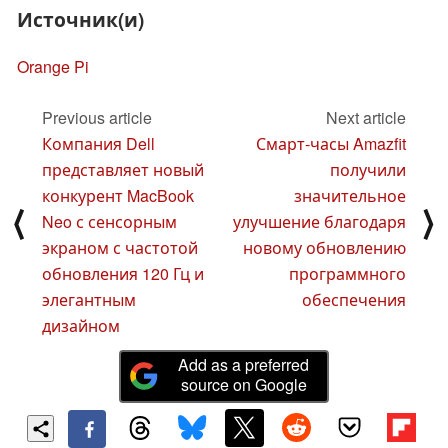
Источник(и)
Orange Pi
Previous article
Next article
Компания Dell
Смарт-часы Amazfit
представляет новый
получили
конкурент MacBook
значительное
⟨
⟩
Neo с сенсорным
улучшение благодаря
экраном с частотой
новому обновлению
обновления 120 Гц и
программного
элегантным
обеспечения
дизайном
Add as a preferred
source on Google