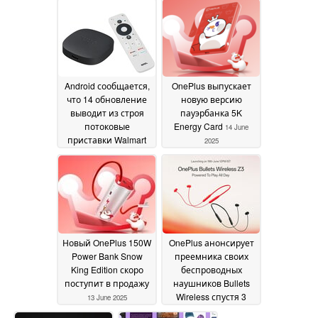
OnePlus Pad 3
подарками
09 July
стоимостью до ~$300
2025
28 June 2025
Android сообщается,
OnePlus выпускает
что 14 обновление
новую версию
выводит из строя
пауэрбанка 5K
потоковые
Energy Card
14 June
приставки Walmart
2025
Onn 4K и Onn 4K Pro
Google TV
22 June 2025
Новый OnePlus 150W
OnePlus анонсирует
Power Bank Snow
преемника своих
King Edition скоро
беспроводных
поступит в продажу
наушников Bullets
Wireless спустя 3
13 June 2025
года
13 June 2025