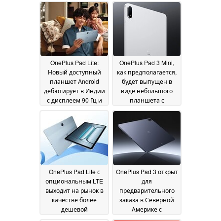
OnePlus Pad Lite:
OnePlus Pad 3 Mini,
Новый доступный
как предполагается,
планшет Android
будет выпущен в
дебютирует в Индии
виде небольшого
с дисплеем 90 Гц и
планшета с
батареей 9 340 мАч
Snapdragon 8 Elite
Gen 2
24 July 2025
21 July 2025
OnePlus Pad Lite с
OnePlus Pad 3 открыт
опциональным LTE
для
выходит на рынок в
предварительного
качестве более
заказа в Северной
дешевой
Америке с
альтернативы
бесплатными