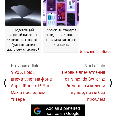
Предстоящий
Android 16 стартует
игровой планшет
сегодня, 10 июня, но
OnePlus, как говорят,
есть одна загвоздка
будет оснащен
11 June 2025
дисплеем с частотой
Show more articles
165 Гц
11 June 2025
Previous article
Next article
Vivo X Fold5
Первые впечатления
впечатляет на фоне
от Nintendo Switch 2:
⟨
⟩
Apple iPhone 16 Pro
больше, тяжелее и
Max в последнем
лучше, но не без
тизере
проблем
Add as a preferred
source on Google