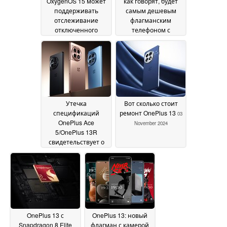
OxygenOS 15 может
как говорят, будет
поддерживать
самым дешевым
отслеживание
флагманским
отключенного
телефоном с
питания Find My
Snapdragon 8 Elite
06
Device
08 November 2024
November 2024
Утечка
Вот сколько стоит
спецификаций
ремонт OnePlus 13
03
OnePlus Ace
November 2024
5/OnePlus 13R
свидетельствует о
более емком
аккумуляторе, но
разочаровывающих
камерах
05 November
2024
OnePlus 13 с
OnePlus 13: новый
Snapdragon 8 Elite
флагман с камерой