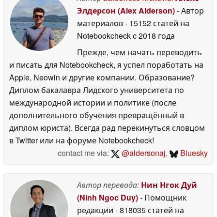
Элдерсон (Alex Alderson)
- Автор
материалов
- 15152 статей на
Notebookcheck
c 2018 года
Прежде, чем начать переводить
и писать для Notebookcheck, я успел поработать на
Apple, Neowin и другие компании. Образование?
Диплом бакалавра Лидского университета по
международной истории и политике (после
дополнительного обучения превращённый в
диплом юриста). Всегда рад перекинуться словцом
в Twitter или на форуме Notebookcheck!
contact me via:
@aldersonaj
,
Bluesky
Автор перевода:
Нин Нгок Дуй
(Ninh Ngoc Duy)
- Помощник
редакции
- 818035 статей на