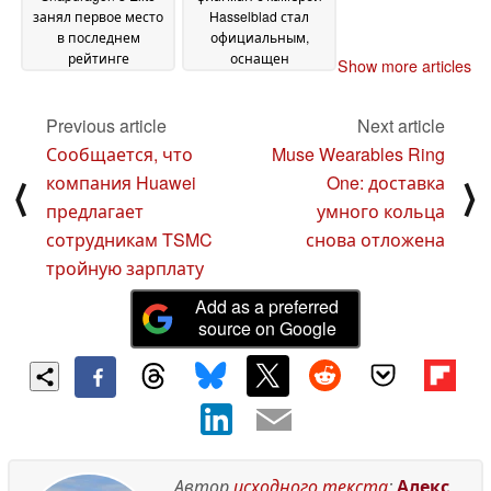
занял первое место
Hasselblad стал
в последнем
официальным,
рейтинге
оснащен
Show more articles
производительности
мамонтовой
флагманов AnTuTu
батареей и уже
01
доступен для
Previous article
Next article
November 2024
импорта по цене от
Сообщается, что
Muse Wearables Ring
$799
01 November 2024
компания Huawei
One: доставка
⟨
⟩
предлагает
умного кольца
сотрудникам TSMC
снова отложена
тройную зарплату
Add as a preferred
source on Google
Автор
исходного текста
:
Алекс