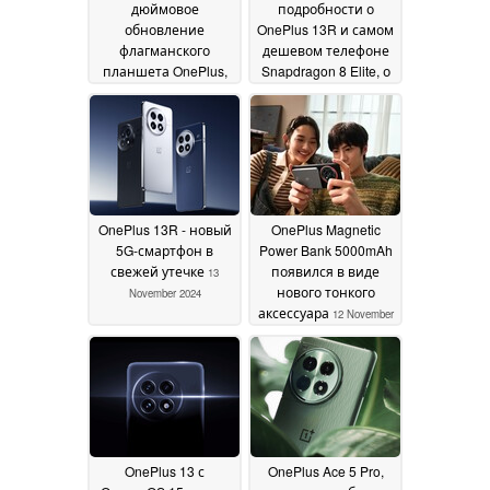
дюймовое
подробности о
обновление
OnePlus 13R и самом
флагманского
дешевом телефоне
планшета OnePlus,
Snapdragon 8 Elite, о
как говорят, уже на
котором ходят слухи
подходе
17 November
14 November 2024
2024
OnePlus 13R - новый
OnePlus Magnetic
5G-смартфон в
Power Bank 5000mAh
свежей утечке
появился в виде
13
нового тонкого
November 2024
аксессуара
12 November
2024
OnePlus 13 с
OnePlus Ace 5 Pro,