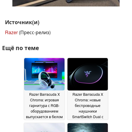
Источник(и)
Razer
(Пресс-релиз)
Ещё по теме
Razer Barracuda X
Razer Barracuda X
Chroma: игровая
Chroma: новые
гарнитура с RGB-
беспроводные
оборудованием
наушники
выпускается в белом
SmartSwitch Dual с
цвете
активными чашками
21 November 2024
RGB
25 October 2024