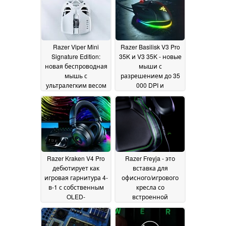
Razer Viper Mini
Razer Basilisk V3 Pro
Signature Edition:
35K и V3 35K - новые
новая беспроводная
мыши с
мышь с
разрешением до 35
ультралегким весом
000 DPI и
и сверхнизкой
интеллектуальным
задержкой
колесом RGB
18 October
02
2024
October 2024
Razer Kraken V4 Pro
Razer Freyja - это
дебютирует как
вставка для
игровая гарнитура 4-
офисного/игрового
в-1 с собственным
кресла со
OLED-
встроенной
концентратором
тактильной
управления
системой, потому
30
что это, конечно, так
September 2024