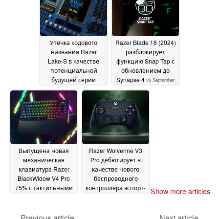
30 September 2024
Утечка кодового
Razer Blade 18 (2024)
названия Razer
разблокирует
Lake-S в качестве
функцию Snap Tap с
потенциальной
обновлением до
будущей серии
Synapse 4
25 September
процессоров для
2024
настольных ПК
25
September 2024
Выпущена новая
Razer Wolverine V3
механическая
Pro дебютирует в
клавиатура Razer
качестве нового
BlackWidow V4 Pro
беспроводного
75% с тактильными
контроллера эспорт-
Show more articles
переключателями 3-
класса
29 August 2024
го поколения и 2-
дюймовым OLED-
Previous article
Next article