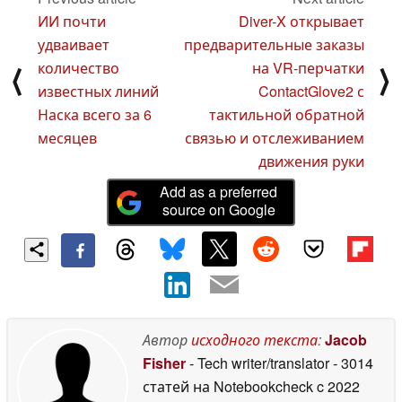
дисплеем
13 September
ИИ почти
Diver-X открывает
2024
удваивает
предварительные заказы
количество
на VR-перчатки
⟨
⟩
известных линий
ContactGlove2 с
Наска всего за 6
тактильной обратной
месяцев
связью и отслеживанием
движения руки
Add as a preferred
source on Google
Автор
исходного текста
:
Jacob
Fisher
- Tech writer/translator
- 3014
статей на Notebookcheck
c 2022