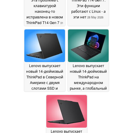
клавиатурой
Эти функции
наконец-то
работают с Linux - а
исправлена в новом
эти нет
28 May 2026
ThinkPad T14 Gen 7
31
May 2026
Lenovo выпускает
Lenovo выпускает
новый 14-дюймовый
новый 14-дюймовый
ThinkPad в Северной
ThinkPad на
Америке с двумя
международном
слотами SSD и
рынке, а глобальный
обновляемой
запуск состоится в
оперативной
ближайшее время
20
памятью
23 May 2026
May 2026
Lenovo выпускает