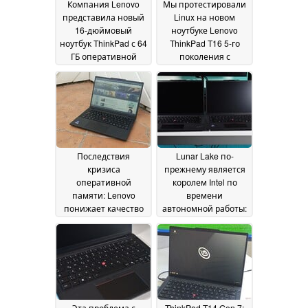
Компания Lenovo
Мы протестировали
представила новый
Linux на новом
16-дюймовый
ноутбуке Lenovo
ноутбук ThinkPad с 64
ThinkPad T16 5-го
ГБ оперативной
поколения с
памяти LPCAMM2 и
процессором AMD
17
OLED-дисплеем
June 2026
яркостью 1 500 нит
21 June 2026
Последствия
Lunar Lake по-
кризиса
прежнему является
оперативной
королем Intel по
памяти: Lenovo
времени
понижает качество
автономной работы:
экрана ThinkPad T14
ThinkPad T14 Gen 7
Gen 7
против T14 Gen 6
04 June 2026
03
June 2026
Эта проблема с
ThinkPad T14 Gen 7: