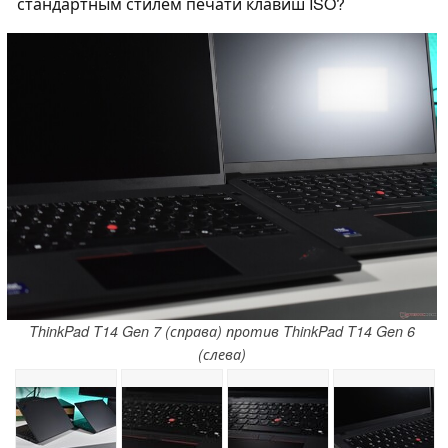
стандартным стилем печати клавиш ISO?
ThinkPad T14 Gen 7 (справа) против ThinkPad T14 Gen 6
(слева)