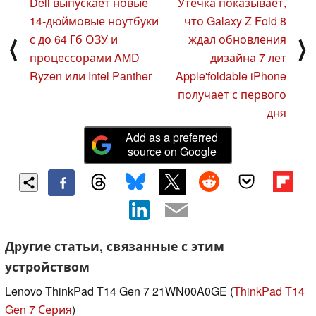
Dell выпускает новые
Утечка показывает,
14-дюймовые ноутбуки
что Galaxy Z Fold 8
с до 64 Гб ОЗУ и
ждал обновления
⟨
⟩
процессорами AMD
дизайна 7 лет
Ryzen или Intel Panther
Apple'foldable iPhone
получает с первого
дня
Add as a preferred
source on Google
Другие статьи, связанные с этим
устройством
Lenovo ThinkPad T14 Gen 7 21WN00A0GE (
ThinkPad T14
Gen 7 Серия
)