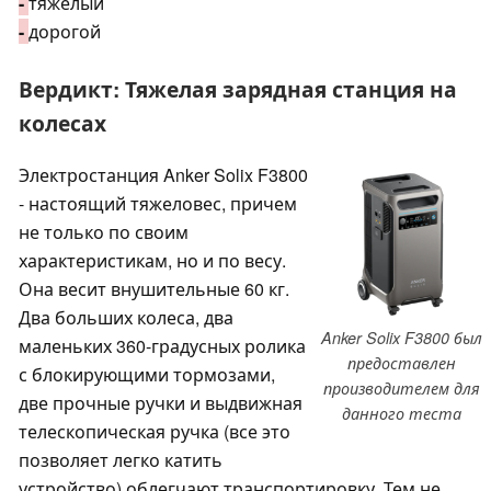
-
тяжелый
-
дорогой
Вердикт: Тяжелая зарядная станция на
колесах
Электростанция Anker Solix F3800
- настоящий тяжеловес, причем
не только по своим
характеристикам, но и по весу.
Она весит внушительные 60 кг.
Два больших колеса, два
Anker Solix F3800 был
маленьких 360-градусных ролика
предоставлен
с блокирующими тормозами,
производителем для
две прочные ручки и выдвижная
данного теста
телескопическая ручка (все это
позволяет легко катить
устройство) облегчают транспортировку. Тем не