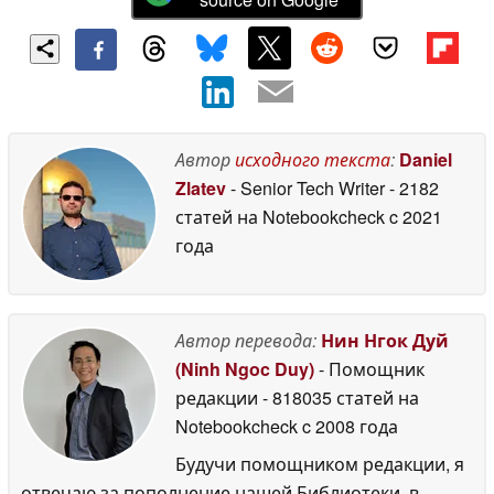
Автор
исходного текста
:
Daniel
Zlatev
- Senior Tech Writer
- 2182
статей на Notebookcheck
c 2021
года
Автор перевода:
Нин Нгок Дуй
(Ninh Ngoc Duy)
- Помощник
редакции
- 818035 статей на
Notebookcheck
c 2008 года
Будучи помощником редакции, я
отвечаю за пополнение нашей Библиотеки, в