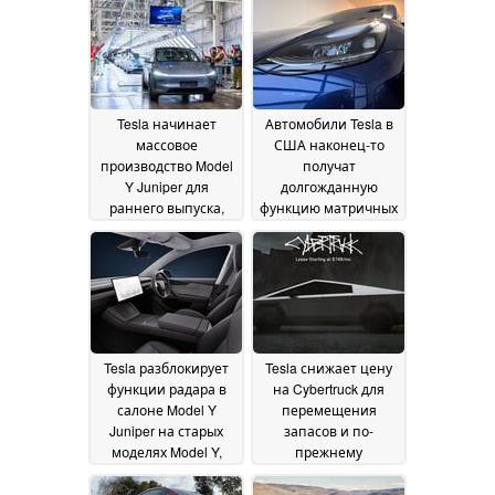
Tesla начинает
Автомобили Tesla в
массовое
США наконец-то
производство Model
получат
Y Juniper для
долгожданную
раннего выпуска,
функцию матричных
поскольку поставки
фар
16 February 2025
в США
откладываются
19
February 2025
Tesla разблокирует
Tesla снижает цену
функции радара в
на Cybertruck для
салоне Model Y
перемещения
Juniper на старых
запасов и по-
моделях Model Y,
прежнему
предлагая
предлагает
бесплатную замену
бесплатную