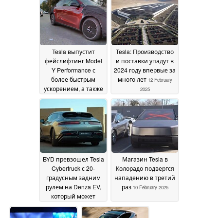
оборудования
упаковку
15
13 February
February 2025
2025
Tesla выпустит
Tesla: Производство
фейслифтинг Model
и поставки упадут в
Y Performance с
2024 году впервые за
более быстрым
много лет
12 February
ускорением, а также
2025
7-местную версию
Juniper
12 February 2025
BYD превзошел Tesla
Магазин Tesla в
Cybertruck с 20-
Колорадо подвергся
градусным задним
нападению в третий
рулем на Denza EV,
раз
10 February 2025
который может
ходить крабом и
самостоятельно