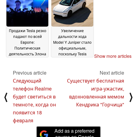
парковаться в
ограниченном
пространстве
11
February 2025
Продажи Tesla резко
Увеличение
падают по всей
дальности хода
Европе:
Model Y Juniper стало
Политическая
официальным,
деятельность Элона
поскольку Tesla
Show more articles
Маска, похоже,
хвалит свои новые
вредит компании
"самые
10
эффективные" шины
Previous article
Next article
February 2025
за низкое
Следующий
Существует бесплатная
сопротивление
телефон Realme
игра-ужастик,
качению
10 February
⟨
⟩
2025
будет светиться в
вдохновленная мемом
темноте, когда он
Кендрика "Горчица"
появится 18
февраля
Add as a preferred
source on Google