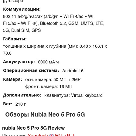
gyroscope
Коммуникации
802.11 a/b/g/n/ac/ax (a/b/g/n = Wi-Fi 4/ac = Wi-
Fi 5/ax = Wi-Fi 6/), Bluetooth 5.2, GSM, UMTS, LTE,
5G, Dual SIM, GPS
Габариты
толщина х ширина х глубина (мм): 8.48 x 166.1 x
78.8
Аккумулятор
6000 мА⋅ч
Операционная система
Android 16
Камера
осн. камера: 50 МП + 2MP
фронт. камера: 16 МП
Дополнительно
клавиатура: Virtual keyboard
Вес
210 г
Обзоры Nubia Neo 5 Pro 5G
nubia Neo 5 Pro 5G Review
Источник:
Yugatech
EN→RU