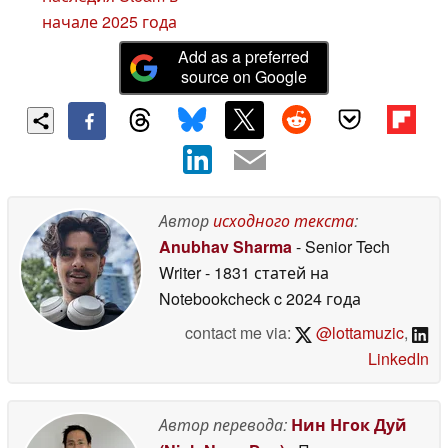
начале 2025 года
Add as a preferred
source on Google
Автор
исходного текста
:
Anubhav Sharma
- Senior Tech
Writer
- 1831 статей на
Notebookcheck
c 2024 года
contact me via:
@lottamuzic
,
LinkedIn
Автор перевода:
Нин Нгок Дуй