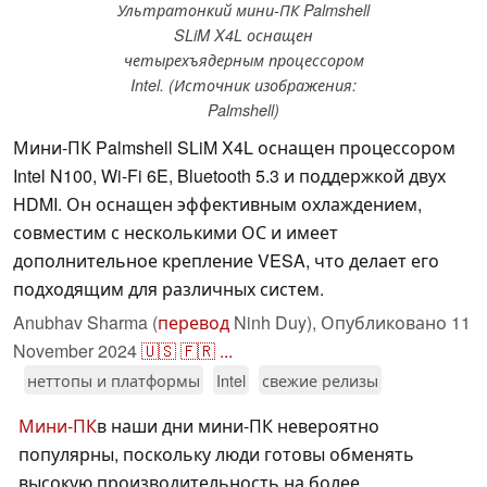
Ультратонкий мини-ПК Palmshell
SLiM X4L оснащен
четырехъядерным процессором
Intel. (Источник изображения:
Palmshell)
Мини-ПК Palmshell SLiM X4L оснащен процессором
Intel N100, Wi-Fi 6E, Bluetooth 5.3 и поддержкой двух
HDMI. Он оснащен эффективным охлаждением,
совместим с несколькими ОС и имеет
дополнительное крепление VESA, что делает его
подходящим для различных систем.
Anubhav Sharma (
перевод
Ninh Duy),
Опубликовано
11
November 2024
🇺🇸
🇫🇷
...
неттопы и платформы
Intel
свежие релизы
Мини-ПК
в наши дни мини-ПК невероятно
популярны, поскольку люди готовы обменять
высокую производительность на более