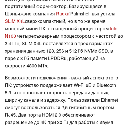
портативный форм-фактор. Базирующаяся в
Шэньчжэне компания
Radxa
'Palmshell выпустила
SLiM X4L
сверхкомпактный, но в то же время
мощный мини-ПК, оснащенный процессором
Intel
N100
четырехъядерным процессором с частотой до
3,4 ГГц. SLiM X4L поставляется в трех вариантах
хранения данных: 128, 256 и 512 Гб NVMe SSD, в
паре с 8 Гб памяти LPDDR5, работающей на
скорости 4800 МТ/с.
Возможности подключения - важный аспект этого
ПК: устройство поддерживает Wi-Fi 6E и Bluetooth
5.3, что повышает скорость передачи данных,
ширину канала и задержку. Пользователи Ethernet
смогут воспользоваться 2,5 гигабитным портом
RJ45. Два порта HDMI 2.0 обеспечивают
разрешение до 4K при 30 Гц для работы с двумя