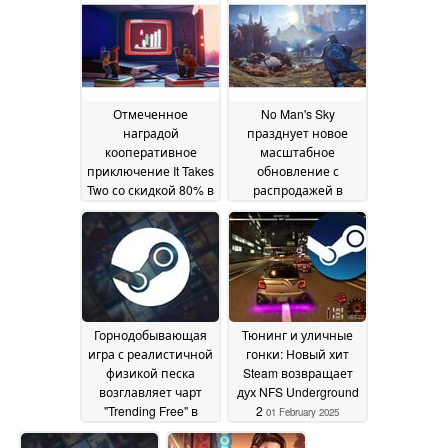
большинством
компьютерах, ROG
положительных
Ally справляется с
отзывов
воспроизводимой
06 February 2025
частотой кадров,
несмотря на
заминки
06 February
Отмеченное
No Man's Sky
2025
наградой
празднует новое
кооперативное
масштабное
приключение It Takes
обновление с
Two со скидкой 80% в
распродажей в
Steam в течение
Steam
03 February 2025
ограниченного
времени
05 February
2025
Горнодобывающая
Тюнинг и уличные
игра с реалистичной
гонки: Новый хит
физикой песка
Steam возвращает
возглавляет чарт
дух NFS Underground
"Trending Free" в
2
01 February 2025
Steam
03 February 2025