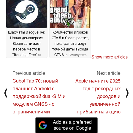
Шахматы и roguelike:
Количество игроков
Новая демоверсия
GTA 5 в Steam растет,
Steam занимает
пока фанаты ждут
первое место в
точной даты выхода
"Trending Free"
GTA 6
01
01 February 2025
Show more articles
February 2025
Previous article
Next article
Cubot Tab 70: новый
Apple начните 2025
планшет Android с
год с рекордных
⟨
⟩
поддержкой dual-SIM и
доходов и
модулем GNSS - с
увеличенной
ограничениями
прибыли на акцию
Add as a preferred
source on Google