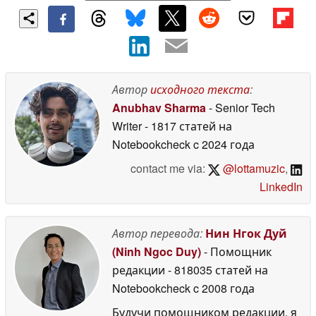
Автор
исходного текста
:
Anubhav Sharma
- Senior Tech
Writer
- 1817 статей на
Notebookcheck
c 2024 года
contact me via:
@lottamuzic
,
LinkedIn
Автор перевода:
Нин Нгок Дуй
(Ninh Ngoc Duy)
- Помощник
редакции
- 818035 статей на
Notebookcheck
c 2008 года
Будучи помощником редакции, я