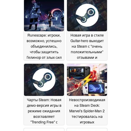
Runescape: игроки,
Новая игра в стиле
возможно, успешно
Guitar-hero выходит
объединились,
на Steam с "очень
чтобы защитить
положительными"
Гелинор от злых сил
отзывами и
микротранзакций
вступительной
03
скидкой
November 2025
06 February 2025
Чарты Steam: Новая
Невоспроизводимая
демо-версия игры в
на Steam Deck:
режиме ожидания
Marvel's Spider-Man 2
возглавляет
тестировалась на
"Trending Free" с
игровых
подавляющим
портативных