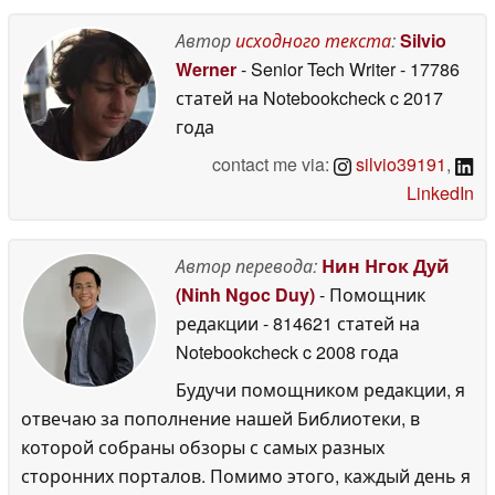
Автор
исходного текста
:
Silvio
Werner
- Senior Tech Writer
- 17786
статей на Notebookcheck
c 2017
года
contact me via:
silvio39191
,
LinkedIn
Автор перевода:
Нин Нгок Дуй
(Ninh Ngoc Duy)
- Помощник
редакции
- 814621 статей на
Notebookcheck
c 2008 года
Будучи помощником редакции, я
отвечаю за пополнение нашей Библиотеки, в
которой собраны обзоры с самых разных
сторонних порталов. Помимо этого, каждый день я