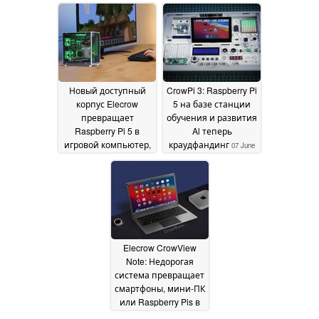
5 и многих других
питания от сети
19
устройств
10 May 2026
April 2026
Новый доступный
CrowPi 3: Raspberry Pi
корпус Elecrow
5 на базе станции
превращает
обучения и развития
Raspberry Pi 5 в
Al теперь
игровой компьютер,
краудфандинг
07 June
похожий на ПК
17
2025
August 2025
Elecrow CrowView
Note: Недорогая
система превращает
смартфоны, мини-ПК
или Raspberry Pis в
ноутбук
11 August 2024