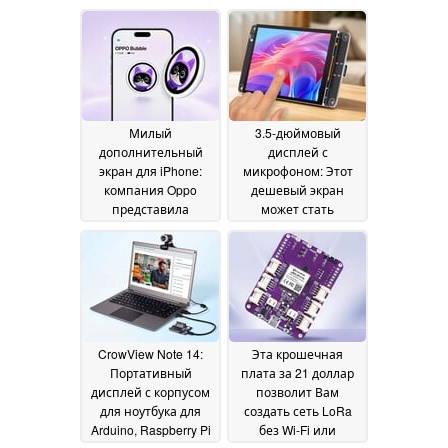
Милый
3.5-дюймовый
дополнительный
дисплей с
экран для iPhone:
микрофоном: Этот
компания Oppo
дешевый экран
представила
может стать
обновленную
концентратором
версию экрана
умного дома
07 June
Bubble для селфи
30
2026
June 2026
CrowView Note 14:
Эта крошечная
Портативный
плата за 21 доллар
дисплей с корпусом
позволит Вам
для ноутбука для
создать сеть LoRa
Arduino, Raspberry Pi
без Wi-Fi или