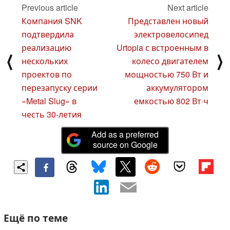
Previous article
Next article
Компания SNK
Представлен новый
подтвердила
электровелосипед
реализацию
Urtopia с встроенным в
⟨
⟩
нескольких
колесо двигателем
проектов по
мощностью 750 Вт и
перезапуску серии
аккумулятором
«Metal Slug» в
емкостью 802 Вт·ч
честь 30-летия
Add as a preferred
source on Google
Ещё по теме