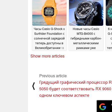
сообщается, уже на
подходе
16 June 2025
Часы Casio G-Shock x
Новые часы Casio
6 
Surfrider Foundation с
MTG-B4000 с
G-
солнечной зарядкой
гибридными карбон-
теперь доступны в
металлическими
Великобритании
рамками уже
теп
13
доступны для
по
June 2025
Show more articles
покупки
13 June 2025
Previous article
Грядущий графический процессор 
⟨
5050 будет соответствовать RX 9060
одном ключевом аспекте