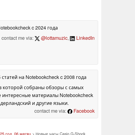
Notebookcheck
c 2024 года
contact me via:
@lottamuzic
,
LinkedIn
5 статей на Notebookcheck
c 2008 года
в которой собраны обзоры с самых
е интересные материалы Notebookcheck
дерландский и другие языки.
contact me via:
Facebook
25 год, 06 месяц
> Новые часы Casio G-Shock