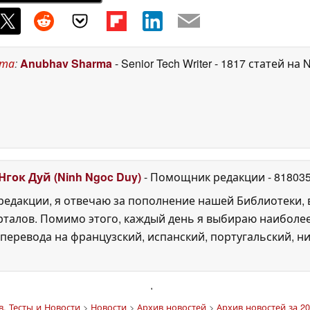
ста
:
Anubhav Sharma
- Senior Tech Writer
- 1817 статей на 
Нгок Дуй (Ninh Ngoc Duy)
- Помощник редакции
- 81803
едакции, я отвечаю за пополнение нашей Библиотеки, 
рталов. Помимо этого, каждый день я выбираю наиболе
перевода на французский, испанский, португальский, ни
'
. Тесты и Новости
>
Новости
>
Архив новостей
>
Архив новостей за 20