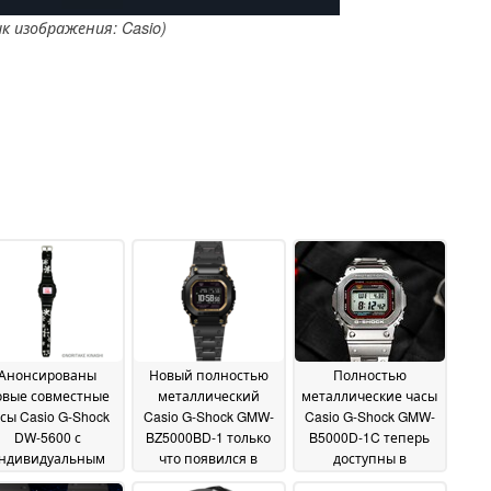
к изображения: Casio)
Анонсированы
Новый полностью
Полностью
овые совместные
металлический
металлические часы
сы Casio G-Shock
Casio G-Shock GMW-
Casio G-Shock GMW-
DW-5600 с
BZ5000BD-1 только
B5000D-1C теперь
ндивидуальным
что появился в
доступны в
сунком
листингах
Великобритании
15 June 2025
14