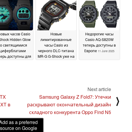
международных
June 2025
магазинов, запуск в
продажу не за
горами
15 June 2025
новых часов Casio
Новые
Недорогие часы
Shock Hidden Glow
лимитированные
Casio AQ-S820W
со светящимися
часы Casio из
теперь доступны в
циферблатами
черного DLC-титана
Европе
11 June 2025
ерь доступны для
MR-G G-Shock уже на
купки в США
подходе, и цена на
12 June
них заоблачная
2025
12
June 2025
Next article
RTX
Samsung Galaxy Z Fold7: Утечки
⟩
 XT в
раскрывают окончательный дизайн
складного конкурента Oppo Find N5
Add as a preferred
source on Google