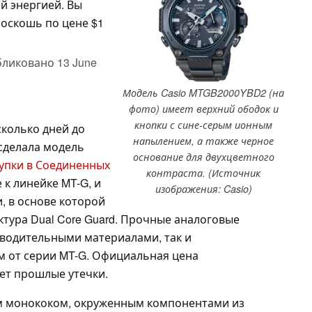
й энергией. Вы
оскошь по цене $1
бликовано
13 June
Модель Casio MTGB2000YBD2 (на
фото) имеет верхний ободок и
кнопки с сине-серым ионным
сколько дней до
напылением, а также черное
 сделала модель
основание для двухцветного
купки в Соединенных
контраста. (Источник
 к линейке MT-G, и
изображения: Casio)
и, в основе которой
ктура Dual Core Guard. Прочные аналоговые
водительными материалами, так и
 от серии MT-G. Официальная цена
ает прошлые утечки.
м монококом, окруженным компонентами из