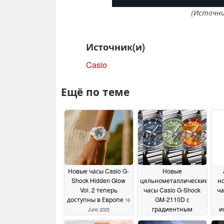
(Источни
Источник(и)
Casio
Ещё по теме
Новые часы Casio G-
Новые
Shock Hidden Glow
цельнометаллические
н
Vol. 2 теперь
часы Casio G-Shock
ча
доступны в Европе
GM-2110D с
16
градиентным
и
June 2025
циферблатом, как
ри