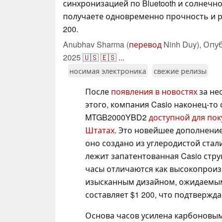
синхронизацией по Bluetooth и солнечно
получаете одновременно прочность и р
200.
Anubhav Sharma (
перевод
Ninh Duy),
Опу
2025
🇺🇸
🇪🇸
...
носимая электроника
свежие релизы
После
появления в новостях
за не
этого, компания Casio наконец-то
MTGB2000YBD2
доступной для по
Штатах
. Это новейшее дополнение
оно создано из углеродистой стал
лежит запатентованная Casio стру
часы отличаются как высокопроиз
изысканным дизайном, ожидаемым
составляет $1 200, что подтвержд
Основа часов усилена карбоновы