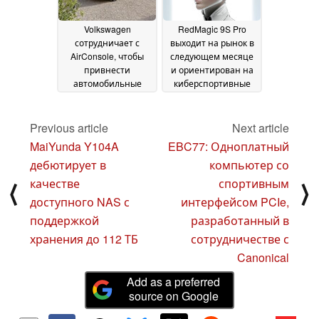
Volkswagen
RedMagic 9S Pro
сотрудничает с
выходит на рынок в
AirConsole, чтобы
следующем месяце
привнести
и ориентирован на
автомобильные
киберспортивные
игры в ID.7 Tourer
мобильные игры
27
24
August 2024
June 2024
Previous article
Next article
MaiYunda Y104A
EBC77: Одноплатный
дебютирует в
компьютер со
качестве
спортивным
⟨
⟩
доступного NAS с
интерфейсом PCIe,
поддержкой
разработанный в
хранения до 112 ТБ
сотрудничестве с
Canonical
Add as a preferred
source on Google