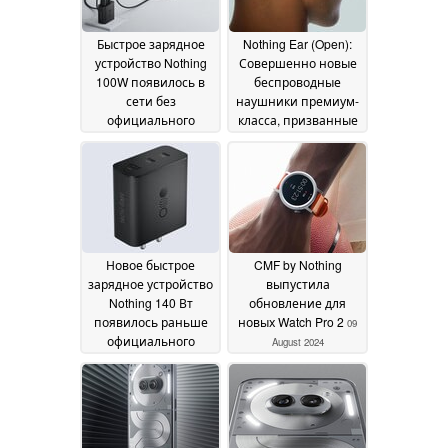
Быстрое зарядное
Nothing Ear (Open):
устройство Nothing
Совершенно новые
100W появилось в
беспроводные
сети без
наушники премиум-
официального
класса, призванные
анонса
гармонизировать
27 September 2024
звук и окружающее
пространство
24
September 2024
Новое быстрое
CMF by Nothing
зарядное устройство
выпустила
Nothing 140 Вт
обновление для
появилось раньше
новых Watch Pro 2
09
официального
August 2024
анонса
24 September 2024