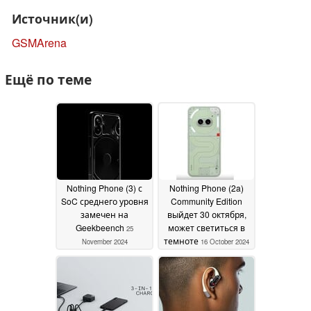
Источник(и)
GSMArena
Ещё по теме
Nothing Phone (3) с
Nothing Phone (2a)
SoC среднего уровня
Community Edition
замечен на
выйдет 30 октября,
Geekbeench
может светиться в
25
темноте
November 2024
16 October 2024