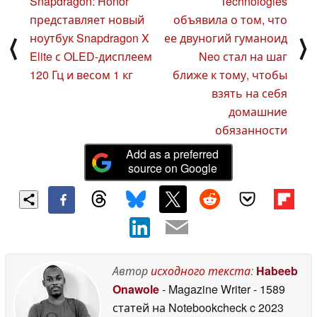
Snapdragon: Honor
Technologies
представляет новый
объявила о том, что
ноутбук Snapdragon X
ее двуногий гуманоид
⟨
⟩
Elite с OLED-дисплеем
Neo стал на шаг
120 Гц и весом 1 кг
ближе к тому, чтобы
взять на себя
домашние
обязанности
Add as a preferred
source on Google
Автор
исходного текста
:
Habeeb
Onawole
- Magazine Writer
- 1589
статей на Notebookcheck
c 2023