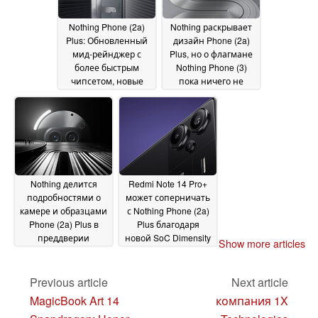
Nothing Phone (2a)
Nothing раскрывает
Plus: Обновленный
дизайн Phone (2a)
мид-рейнджер с
Plus, но о флагмане
более быстрым
Nothing Phone (3)
чипсетом, новые
пока ничего не
цветовые решения
известно
31 July 2024
01 August 2024
Nothing делится
Redmi Note 14 Pro+
подробностями о
может соперничать
камере и образцами
с Nothing Phone (2a)
Phone (2a) Plus в
Plus благодаря
преддверии
новой SoC Dimensity
Show more articles
официального
30 July 2024
запуска
30 July 2024
Previous article
Next article
MagicBook Art 14
компания 1X