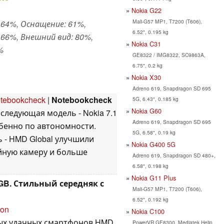
Nokia G22
Mali-G57 MP1, T7200 (T606),
64%, Оснащение: 61%,
6.52", 0.195 kg
66%, Внешний вид: 80%,
Nokia C31
%
GE8322 / IMG8322, SC9863A,
6.75", 0.2 kg
Nokia X30
Adreno 619, Snapdragon SD 695
tebookcheck
|
Notebookcheck
5G, 6.43", 0.185 kg
Nokia G60
 следующая модель - Nokia 7.1
Adreno 619, Snapdragon SD 695
обенно по автономности.
5G, 6.58", 0.19 kg
ь - HMD Global улучшили
Nokia G400 5G
йную камеру и больше
Adreno 619, Snapdragon SD 480+,
6.58", 0.198 kg
Nokia G11 Plus
4GB. Стильный середняк с
Mali-G57 MP1, T7200 (T606),
6.52", 0.192 kg
ion
Nokia C100
амых удачных смартфонов HMD
PowerVR GE8300, Mediatek Helio