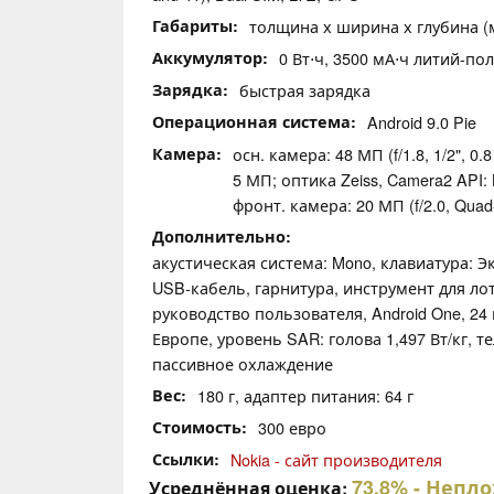
Габариты
толщина х ширина х глубина (мм
Аккумулятор
0 Вт⋅ч, 3500 мА⋅ч литий-по
Зарядка
быстрая зарядка
Операционная система
Android 9.0 Pie
Камера
осн. камера: 48 МП (f/1.8, 1/2", 0.
5 МП; оптика Zeiss, Camera2 API: 
фронт. камера: 20 МП (f/2.0, Quad-
Дополнительно
акустическая система: Mono, клавиатура: Э
USB-кабель, гарнитура, инструмент для лот
руководство пользователя, Android One, 24 
Европе, уровень SAR: голова 1,497 Вт/кг, тел
пассивное охлаждение
Вес
180 г, адаптер питания: 64 г
Стоимость
300 евро
Ссылки
Nokia - сайт производителя
73.8%
- Непло
Усреднённая оценка: