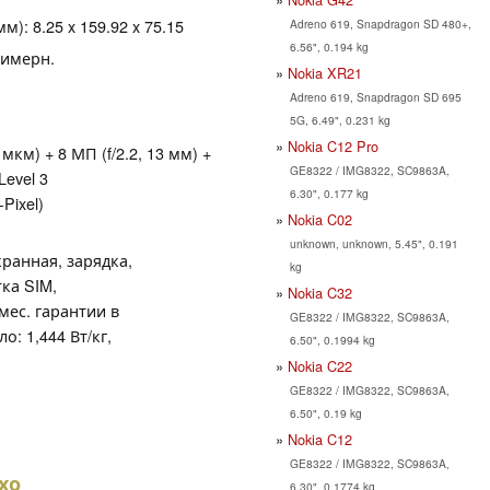
): 8.25 x 159.92 x 75.15
Adreno 619, Snapdragon SD 480+,
6.56", 0.194 kg
лимерн.
Nokia XR21
Adreno 619, Snapdragon SD 695
5G, 6.49", 0.231 kg
Nokia C12 Pro
8 мкм) + 8 МП (f/2.2, 13 мм) +
GE8322 / IMG8322, SC9863A,
Level 3
6.30", 0.177 kg
Pixel)
Nokia C02
unknown, unknown, 5.45", 0.191
кранная, зарядка,
kg
ка SIM,
Nokia C32
мес. гарантии в
GE8322 / IMG8322, SC9863A,
о: 1,444 Вт/кг,
6.50", 0.1994 kg
Nokia C22
GE8322 / IMG8322, SC9863A,
6.50", 0.19 kg
Nokia C12
GE8322 / IMG8322, SC9863A,
хо
6.30", 0.1774 kg