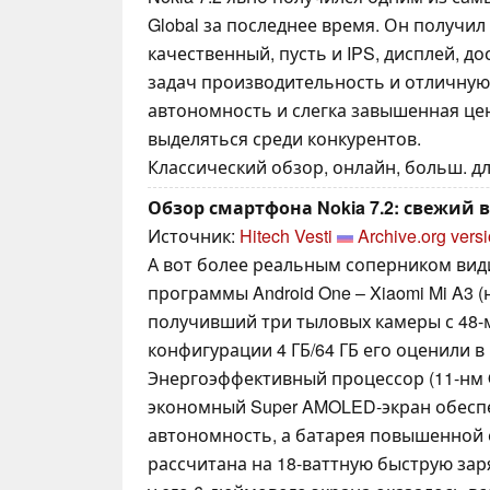
Global за последнее время. Он получил
качественный, пусть и IPS, дисплей, 
задач производительность и отличную
автономность и слегка завышенная це
выделяться среди конкурентов.
Классический обзор, онлайн, больш. дл
Обзор смартфона Nokia 7.2: свежий 
Источник:
Hitech Vesti
Archive.org vers
А вот более реальным соперником види
программы Android One – Xiaomi Mi A3 (
получивший три тыловых камеры с 48-
конфигурации 4 ГБ/64 ГБ его оценили в 
Энергоэффективный процессор (11-нм Q
экономный Super AMOLED-экран обесп
автономность, а батарея повышенной е
рассчитана на 18-ваттную быструю зар