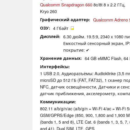
Qualcomm Snapdragon 660
8c/8t 8 x 2.2 ГГц,
Kryo 260
Графический адаптер
Qualcomm Adreno 
ОЗУ
4 Гбайт
Дисплей
6.30 дюйм. 19.5:9, 2340 x 1080 п
Емкостный сенсорный экран, IPS
покрытие: ✔
Хранение данных
64 GB eMMC Flash, 6
Интерфейсы
1 USB 2.0, Аудиоразъёмы: Audioklinke (3,5 m
microSD до 512 ГБ (FAT, FAT32), 1 сканер п
NFC, датчик освещённости, Датчики и сен
датчик приближения, акселерометр, компа
Коммуникации
802.11 a/b/g/n/ac (a/b/g/n = Wi-Fi 4/ac = Wi-Fi 5/
GSM/GPRS/Edge (850, 900, 1,800 and 1,900
(bands 1, 5 and 8), LTE Cat. 6 (bands 1, 3, 5, 7, 
and 41), Dual SIM, LTE, GPS