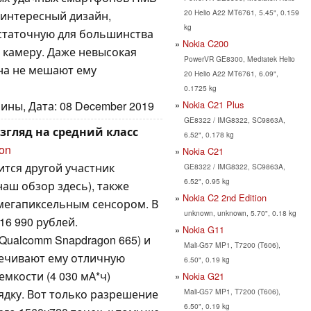
20 Helio A22 MT6761, 5.45", 0.159
 интересный дизайн,
kg
достаточную для большинства
Nokia C200
 камеру. Даже невысокая
PowerVR GE8300, Mediatek Helio
на не мешают ему
20 Helio A22 MT6761, 6.09",
0.1725 kg
Nokia C21 Plus
ины, Дата: 08 December 2019
GE8322 / IMG8322, SC9863A,
взгляд на средний класс
6.52", 0.178 kg
ion
Nokia C21
тся другой участник
GE8322 / IMG8322, SC9863A,
6.52", 0.95 kg
наш обзор здесь), также
Nokia C2 2nd Edition
мегапиксельным сенсором. В
unknown, unknown, 5.70", 0.18 kg
16 990 рублей.
Nokia G11
ualcomm Snapdragon 665) и
Mali-G57 MP1, T7200 (T606),
ечивают ему отличную
6.50", 0.19 kg
мкости (4 030 мА*ч)
Nokia G21
Mali-G57 MP1, T7200 (T606),
ядку. Вот только разрешение
6.50", 0.19 kg