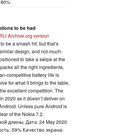
 80%
ptions to be had
RU
Archive.org version
to be a smash hit, but that’s
similar design, and not-much-
ositioned to take a swipe at the
acks all the right ingredients,
n-competitive battery life is
ive for what it brings to the table,
he excellent competition. The
2020 as it doesn’t deliver on
f Android. Unless pure Android is
lear of the Nokia 7.2.
ой длины, Дата: 24 May 2020
сть: 59% Качество экрана: