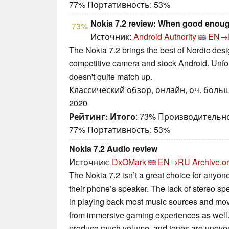
77% Портативность: 53%
Nokia 7.2 review: When good enoug
73%
Источник:
Android Authority
EN→
The Nokia 7.2 brings the best of Nordic design
competitive camera and stock Android. Unfort
doesn't quite match up.
Классический обзор, онлайн, оч. больш
2020
Рейтинг:
Итого
: 73% Производительно
77% Портативность: 53%
Nokia 7.2 Audio review
Источник:
DxOMark
EN→RU
Archive.o
The Nokia 7.2 isn’t a great choice for anyon
their phone’s speaker. The lack of stereo s
in playing back most music sources and mov
from immersive gaming experiences as well. 
produce much volume, and tones are uneve