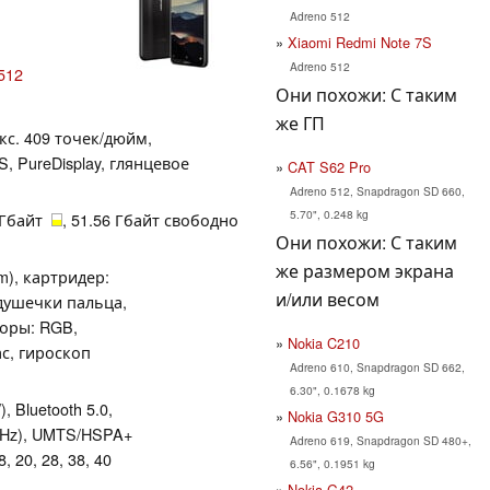
Adreno 512
Xiaomi Redmi Note 7S
Adreno 512
512
Они похожи: С таким
же ГП
икс. 409 точек/дюйм,
, PureDisplay, глянцевое
CAT S62 Pro
Adreno 512, Snapdragon SD 660,
5.70", 0.248 kg
4 Гбайт
, 51.56 Гбайт свободно
Они похожи: С таким
же размером экрана
m), картридер:
и/или весом
одушечки пальца,
соры: RGB,
Nokia C210
с, гироскоп
Adreno 610, Snapdragon SD 662,
6.30", 0.1678 kg
), Bluetooth 5.0,
Nokia G310 5G
 MHz), UMTS/HSPA+
Adreno 619, Snapdragon SD 480+,
8, 20, 28, 38, 40
6.56", 0.1951 kg
Nokia G42