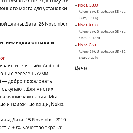
го 1560х720 точек, к тому же,
Nokia G300
ленного места для установки
Adreno 619, Snapdragon SD 480,
6.52", 0.21 kg
ой длины, Дата: 26 November
Nokia X100
Adreno 619, Snapdragon SD 480,
6.67", 0.217 kg
йн, немецкая оптика и
Nokia G50
Adreno 619, Snapdragon SD 480,
ion
6.82", 0.22 kg
изайн и «чистый» Android.
Цены
фоны с веселенькими
й — добро пожаловать.
подкупают. Для многих
 название компании. Мы
ные и надежные вещи, Nokia
ины, Дата: 15 November 2019
сть: 60% Качество экрана: