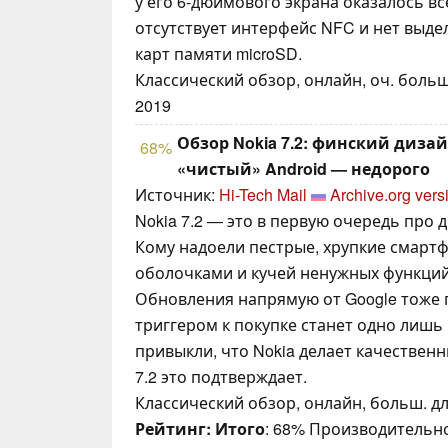
у его 6-дюймового экрана оказалось все
отсутствует интерфейс NFC и нет выде
карт памяти microSD.
Классический обзор, онлайн, оч. больш
2019
Обзор Nokia 7.2: финский диза
68%
«чистый» Android — недорого
Источник:
Hi-Tech Mail
Archive.org vers
Nokia 7.2 — это в первую очередь про д
Кому надоели пестрые, хрупкие смарт
оболочками и кучей ненужных функци
Обновления напрямую от Google тоже 
триггером к покупке станет одно лишь
привыкли, что Nokia делает качествен
7.2 это подтверждает.
Классический обзор, онлайн, больш. дл
Рейтинг:
Итого
: 68% Производительно