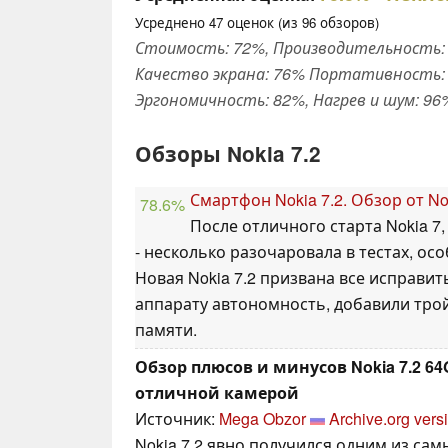
Усреднено
47
оценок (из
96
обзоров)
Стоимость: 72%, Производительность: 
Качество экрана: 76% Портативность: 
Эргономичность: 82%, Нагрев и шум: 96
Обзоры Nokia 7.2
Смартфон Nokia 7.2. Обзор от No
78.6%
После отличного старта Nokia 7,
- несколько разочаровала в тестах, ос
Новая Nokia 7.2 призвана все исправит
аппарату автономность, добавили тро
памяти.
Обзор плюсов и минусов Nokia 7.2 6
отличной камерой
Источник:
Mega Obzor
Archive.org vers
Nokia 7.2 явно получился одним из с