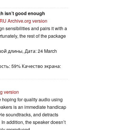
h isn’t good enough
RU
Archive.org version
 sensibilities and pairs it with a
unately, the rest of the package
ой длины, Дата: 24 March
сть: 59% Качество экрана:
rg version
e hoping for quality audio using
peakers is an immediate handicap
ie soundtracks, and detracts
In addition, the speaker doesn’t
nly reproduced.