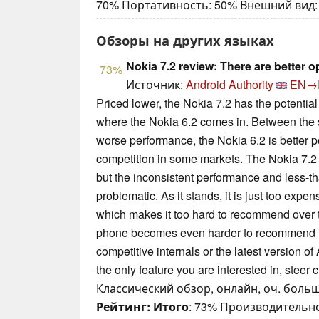
70% Портативность: 50% Внешний вид:
Обзоры на других языках
Nokia 7.2 review: There are better o
73%
Источник:
Android Authority
EN→
Priced lower, the Nokia 7.2 has the potential 
where the Nokia 6.2 comes in. Between the 
worse performance, the Nokia 6.2 is better p
competition in some markets. The Nokia 7.2 p
but the inconsistent performance and less-tha
problematic. As it stands, it is just too expens
which makes it too hard to recommend over t
phone becomes even harder to recommend in 
competitive internals or the latest version o
the only feature you are interested in, steer c
Классический обзор, онлайн, оч. больш
Рейтинг:
Итого
: 73% Производительно