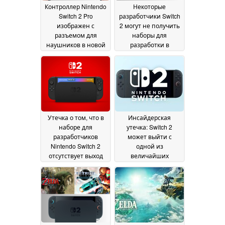
Контроллер Nintendo
Некоторые
Switch 2 Pro
разработчики Switch
изображен с
2 могут не получить
разъемом для
наборы для
наушников в новой
разработки в
заявке FCC
течение нескольких
01 April 2025
месяцев, поскольку
Nintendo пытается
свести к минимуму
утечки информации
01 April 2025
Утечка о том, что в
Инсайдерская
наборе для
утечка: Switch 2
разработчиков
может выйти с
Nintendo Switch 2
одной из
отсутствует выход
величайших
4K, противоречит
ролевых игр всех
предыдущим
времен
31 March 2025
сообщениям о
технических
характеристиках
01
April 2025