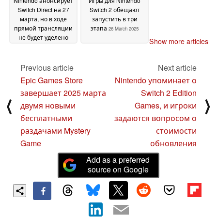
Nintendo анонсирует
Игры для Nintendo
Switch Direct на 27
Switch 2 обещают
марта, но в ходе
запустить в три
прямой трансляции
этапа
26 March 2025
не будет уделено
Show more articles
внимание играм для
Switch 2
26 March 2025
Previous article
Next article
Epic Games Store
Nintendo упоминает о
завершает 2025 марта
Switch 2 Edition
⟨
⟩
двумя новыми
Games, и игроки
бесплатными
задаются вопросом о
раздачами Mystery
стоимости
Game
обновления
Add as a preferred
source on Google