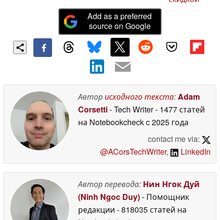
Add as a preferred
source on Google
Автор
исходного текста
:
Adam
Corsetti
- Tech Writer
- 1477 статей
на Notebookcheck
c 2025 года
contact me via:
@ACorsTechWriter
,
LinkedIn
Автор перевода:
Нин Нгок Дуй
(Ninh Ngoc Duy)
- Помощник
редакции
- 818035 статей на