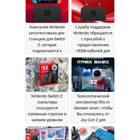
Компания Nintendo
Служба поддержки
запатентовала док-
Nintendo обращается
станцию для Switch
с просьбой о
2, которая
предоставлении
подключается к
HDMI-кабелей для
первой модели
Switch 2,
Switch для зарядки и
отсутствующих в
просмотра видео
коробке с консолью
17
July 2026
30 May 2026
Nintendo Switch 2:
Телескопический
скальперы
контроллер X5s от
пользуются
Gamesir хочет, чтобы
огромным спросом и
Вы отказались от
низким уровнем
Joy-Con 2 для
запасов
Nintendo Switch 2,
17 June 2025
склонного к дрейфу
17 June 2025