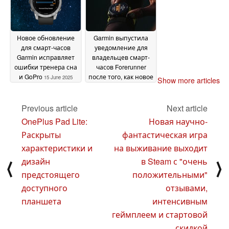
Новое обновление
Garmin выпустила
для смарт-часов
уведомление для
Garmin исправляет
владельцев смарт-
ошибки тренера сна
часов Forerunner
и GoPro
после того, как новое
15 June 2025
Show more articles
обновление вызвало
сбои в системе
13 June
Previous article
Next article
2025
OnePlus Pad Lite:
Новая научно-
Раскрыты
фантастическая игра
характеристики и
на выживание выходит
дизайн
в Steam с "очень
⟨
⟩
предстоящего
положительными"
доступного
отзывами,
планшета
интенсивным
геймплеем и стартовой
скидкой