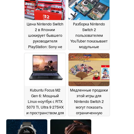
Цена Nintendo Switch
Разборка Nintendo
2 в Японии
Switch 2
шокирует бывшего
пользователем
руководителя
YouTuber показывает
PlayStation: Sony не
модульные
стала бы рисковать
джойстики,
усиленные порты
17 June 2025
USB-C, приклеенный
аккумулятор и
брызги жидкого
металла
17 June 2025
Kubuntu Focus M2
Медленные продажи
Gen 6: Мощный
этой игры для
Linux-ноутбук с RTX
Nintendo Switch 2
5070 Ti, Ultra 9 275HX
могут показать
и пространством для
ограниченную
96 ГБ ОЗУ
привлекательность
16 June 2025
формата карт Game-
Key Card
16 June 2025