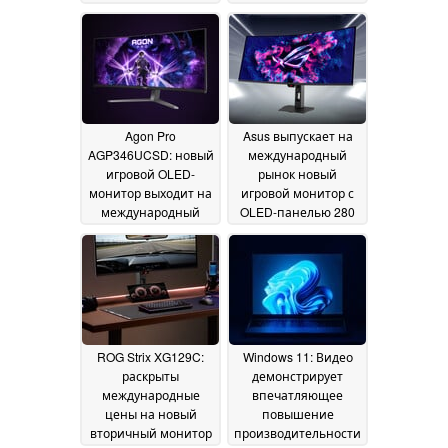
для борьбы с
14 May 2026
дрейфом стиков
15
May 2026
Agon Pro
Asus выпускает на
AGP346UCSD: новый
международный
игровой OLED-
рынок новый
монитор выходит на
игровой монитор с
международный
OLED-панелью 280
рынок раньше, чем
Гц и 1,300 нит
13 May
ожидалось
14 May 2026
2026
ROG Strix XG129C:
Windows 11: Видео
раскрыты
демонстрирует
международные
впечатляющее
цены на новый
повышение
вторичный монитор
производительности