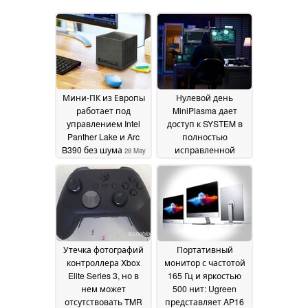
Мини-ПК из Европы
Нулевой день
работает под
MiniPlasma дает
управлением Intel
доступ к SYSTEM в
Panther Lake и Arc
полностью
B390 без шума
исправленной
28 May
Windows 11
2026
18 May 2026
Утечка фотографий
Портативный
контроллера Xbox
монитор с частотой
Elite Series 3, но в
165 Гц и яркостью
нем может
500 нит: Ugreen
отсутствовать TMR
представляет AP16