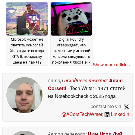
с сенсорным
12 May 2026
экраном 24:9
12 May
2026
Microsoft может не
Digital Foundry
хватить консолей
утверждает, что
Xbox к дате выхода
отсутствие у игровой
GTA 6, поскольку
консоли следующего
цены на память
поколения Xbox Helix
Show more articles
остаются высокими
собственного
графического
05 May 2026
процессора RDNA не
Автор
исходного текста
:
Adam
является большой
Corsetti
- Tech Writer
- 1471 статей
проблемой
29 April 2026
на Notebookcheck
c 2025 года
contact me via:
@ACorsTechWriter
,
LinkedIn
Автор перевода:
Нин Нгок Дуй