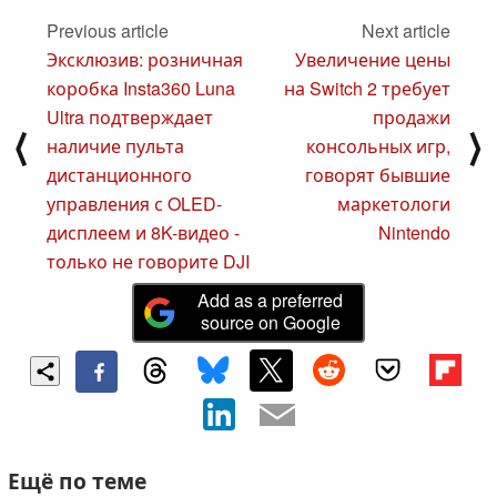
Previous article
Next article
Эксклюзив: розничная
Увеличение цены
коробка Insta360 Luna
на Switch 2 требует
Ultra подтверждает
продажи
⟨
⟩
наличие пульта
консольных игр,
дистанционного
говорят бывшие
управления с OLED-
маркетологи
дисплеем и 8K-видео -
Nintendo
только не говорите DJI
Add as a preferred
source on Google
Ещё по теме