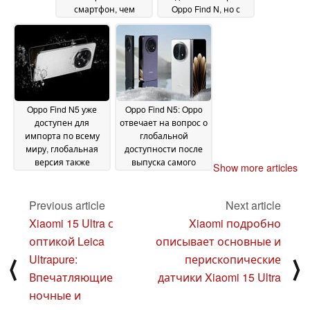
смартфон, чем
Oppo Find N, но с
OnePlus 13
захватывающей
22 February
изюминкой
2025
21 February
2025
Oppo Find N5 уже
Oppo Find N5: Oppo
доступен для
отвечает на вопрос о
импорта по всему
глобальной
миру, глобальная
доступности после
версия также
выпуска самого
Show more articles
доступна
тонкого в мире
21 February
складного
2025
устройства
Previous article
Next article
21 February
2025
Xiaomi 15 Ultra с
Xiaomi подробно
оптикой Leica
описывает основные и
Ultrapure:
перископические
⟨
⟩
Впечатляющие
датчики Xiaomi 15 Ultra
ночные и