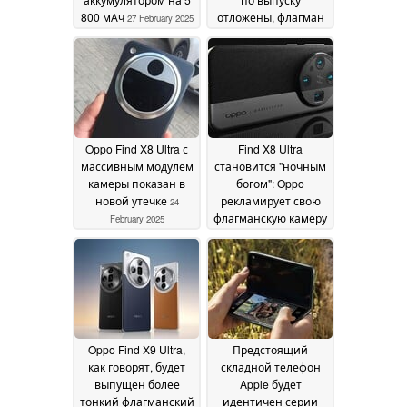
800 мАч
отложены, флагман
27 February 2025
будет представлен в
апреле
27 February 2025
Oppo Find X8 Ultra с
Find X8 Ultra
массивным модулем
становится "ночным
камеры показан в
богом": Oppo
новой утечке
рекламирует свою
24
флагманскую камеру
February 2025
Hasselblad
24 February
2025
Oppo Find X9 Ultra,
Предстоящий
как говорят, будет
складной телефон
выпущен более
Apple будет
тонкий флагманский
идентичен серии