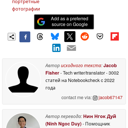
портретные
фотографии
Add as a preferred
source on Google
Автор
исходного текста
:
Jacob
Fisher
- Tech writer/translator
- 3002
статей на Notebookcheck
c 2022
года
contact me via:
jacob67147
Автор перевода:
Нин Нгок Дуй
(Ninh Ngoc Duy)
- Помощник