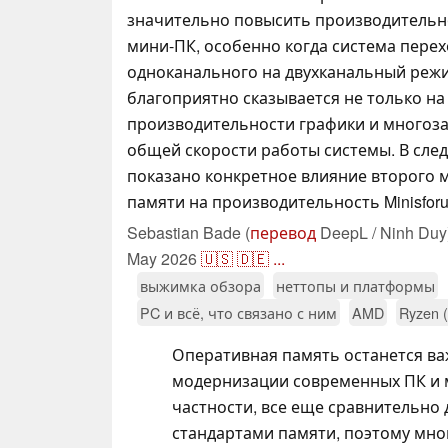
значительно повысить производительн
мини-ПК, особенно когда система перех
одноканального на двухканальный режи
благоприятно сказывается не только на
производительности графики и многоза
общей скорости работы системы. В сл
показано конкретное влияние второго 
памяти на производительность Minisforum
Sebastian Bade (
перевод
DeepL / Ninh Duy
May 2026
🇺🇸
🇩🇪
...
выжимка обзора
неттопы и платформы
PC и всё, что связано с ним
AMD
Ryzen 
Оперативная память останется в
модернизации современных ПК и м
частности, все еще сравнительно
стандартами памяти, поэтому мно