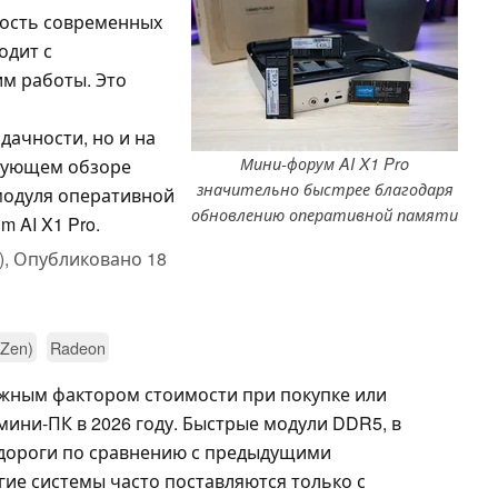
ость современных
одит с
м работы. Это
дачности, но и на
Мини-форум AI X1 Pro
едующем обзоре
значительно быстрее благодаря
модуля оперативной
обновлению оперативной памяти
 AI X1 Pro.
),
Опубликовано
18
(Zen)
Radeon
ажным фактором стоимости при покупке или
ини-ПК в 2026 году. Быстрые модули DDR5, в
 дороги по сравнению с предыдущими
гие системы часто поставляются только с