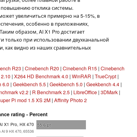
 повышению отклика системы.
ожет увеличиться примерно на 5-15%, в
спечения, особенно в приложениях,
аким образом, AI X1 Pro достигает
и только при использовании двухканальной
, как видно из наших сравнительных
ench R23
|
Cinebench R20
|
Cinebench R15
|
Cinebench
 2.10
|
X264 HD Benchmark 4.0
|
WinRAR
|
TrueCrypt
|
 6.0
|
Geekbench 5.5
|
Geekbench 5.0
|
Geekbench 4.4
|
chmark v2.2
|
R Benchmark 2.5
|
LibreOffice
|
3DMark
|
uper Pi mod 1.5 XS 2M
|
Affinity Photo 2
nce rating - Percent
AI X1 Pro, HX 470
55.6
pt
AI 9 HX 470, 65536