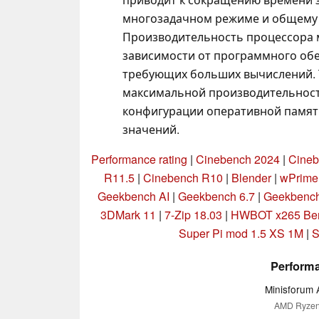
многозадачном режиме и общему
Производительность процессора м
зависимости от программного обе
требующих больших вычислений. Т
максимальной производительност
конфигурации оперативной памяти
значений.
Performance rating
|
Cinebench 2024
|
Cineb
R11.5
|
Cinebench R10
|
Blender
|
wPrime
Geekbench AI
|
Geekbench 6.7
|
Geekbench
3DMark 11
|
7-Zip 18.03
|
HWBOT x265 Ben
Super Pi mod 1.5 XS 1M
|
S
Performa
Minisforum 
AMD Ryzen 