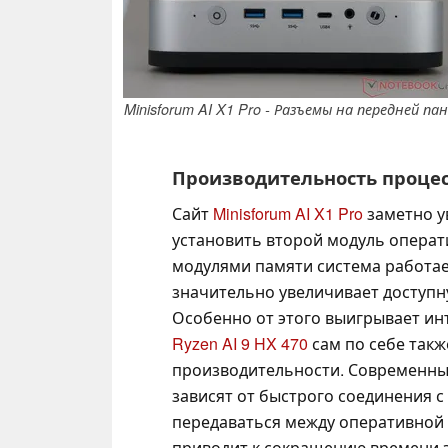
Minisforum AI X1 Pro - Разъемы на передней па
Производительность процес
Сайт
Minisforum AI X1 Pro
заметно у
установить второй модуль операт
модулями памяти система работае
значительно увеличивает доступн
Особенно от этого выигрывает инт
Ryzen AI 9 HX 470
сам по себе так
производительности. Современны
зависят от быстрого соединения с
передаваться между оперативной 
приводит к сокращению времени з