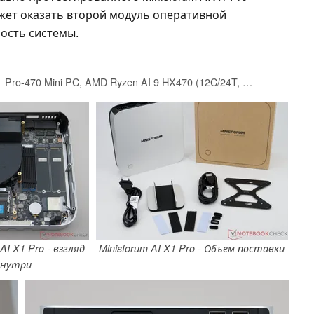
жет оказать второй модуль оперативной
ость системы.
MINISFORUM AI X1 Pro-470 Mini PC, AMD Ryzen AI 9 HX470 (12C/24T, up to 5.2 GHz), Radeon 890M, 32 GB DDR5 RAM, 1 TB PCIe 4.0 SSD, 4K Quad-Display, Dual 2,5G LAN, Wi-Fi 7, Bluetooth 5.4, OCuLink
I X1 Pro - взгляд
Minisforum AI X1 Pro - Объем поставки
знутри