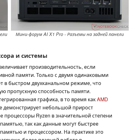
нели
Мини-форум AI X1 Pro - Разъемы на задней панели
сора и системы
величивает производительность, если
ивной памяти. Только с двумя одинаковыми
т в быстром двухканальном режиме, что
ую пропускную способность памяти.
егрированная графика, в то время как
AMD
же демонстрирует небольшой прирост
е процессоры Ryzen в значительной степени
 памятью, так как данные могут быстрее
памятью и процессором. На практике это
агрузки, более плавной работе в