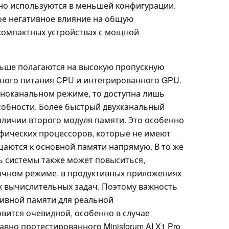
но используются в меньшей конфигурации.
ое негативное влияние на общую
компактных устройствах с мощной
ьше полагаются на высокую пропускную
ного питания CPU и интегрированного GPU.
одноканальном режиме, то доступна лишь
собности. Более быстрый двухканальный
аличии второго модуля памяти. Это особенно
фических процессоров, которые не имеют
аются к основной памяти напрямую. В то же
 системы также может повыситься,
ачном режиме, в продуктивных приложениях
 вычислительных задач. Поэтому важность
ивной памяти для реальной
вится очевидной, особенно в случае
но протестированного Minisforum AI X1 Pro