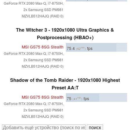
GeForce RTX 2080 Max-Q, i7-8750H,
2x Samsung SSD PM981
MZVLB512HAJQ (RAID 0)
The Witcher 3 - 1920x1080 Ultra Graphics &
Postprocessing (HBAO+)
MSI GS75 8SG Stealth
75.4
fps
min
(62
)
GeForce RTX 2080 Max-Q, i7-8750H,
2x Samsung SSD PM981
MZVLB512HAJQ (RAID 0)
Shadow of the Tomb Raider - 1920x1080 Highest
Preset AA:T
MSI GS75 8SG Stealth
75
fps
min
(41
)
GeForce RTX 2080 Max-Q, i7-8750H,
2x Samsung SSD PM981
MZVLB512HAJQ (RAID 0)