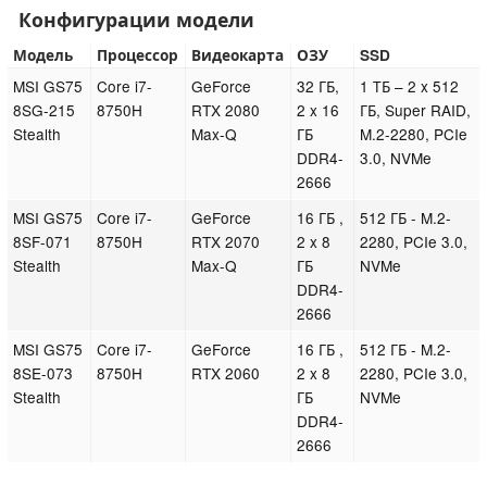
Конфигурации модели
Модель
Процессор
Видеокарта
ОЗУ
SSD
MSI GS75
Core i7-
GeForce
32 ГБ,
1 ТБ – 2 x 512
8SG-215
8750H
RTX 2080
2 x 16
ГБ, Super RAID,
Stealth
Max-Q
ГБ
M.2-2280, PCIe
DDR4-
3.0, NVMe
2666
MSI GS75
Core i7-
GeForce
16 ГБ ,
512 ГБ - M.2-
8SF-071
8750H
RTX 2070
2 x 8
2280, PCIe 3.0,
Stealth
Max-Q
ГБ
NVMe
DDR4-
2666
MSI GS75
Core i7-
GeForce
16 ГБ ,
512 ГБ - M.2-
8SE-073
8750H
RTX 2060
2 x 8
2280, PCIe 3.0,
Stealth
ГБ
NVMe
DDR4-
2666