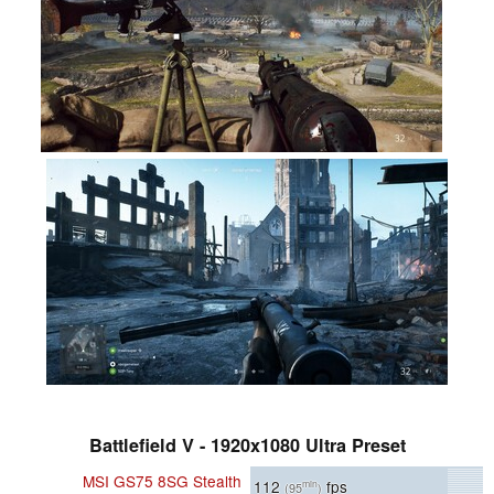
Battlefield V - 1920x1080 Ultra Preset
MSI GS75 8SG Stealth
112
fps
min
(95
)