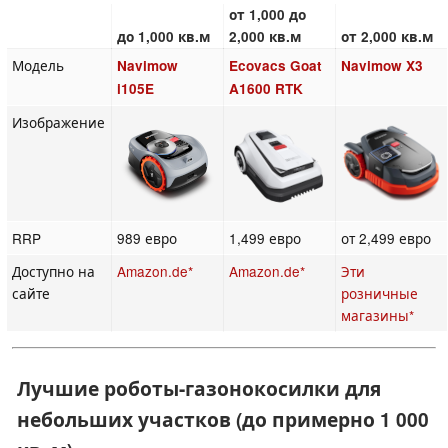
от 1,000 до
до 1,000 кв.м
2,000 кв.м
от 2,000 кв.м
Модель
Navimow
Ecovacs Goat
Navimow X3
i105E
A1600 RTK
Изображение
RRP
989 евро
1,499 евро
от 2,499 евро
Доступно на
Amazon.de*
Amazon.de*
Эти
сайте
розничные
магазины*
Лучшие роботы-газонокосилки для
небольших участков (до примерно 1 000