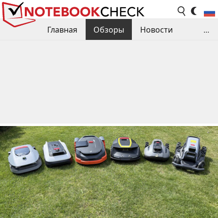
Главная
Обзоры
Новости
...
Сравнения производительности
Библиотека
Поиск обзора
Контакты