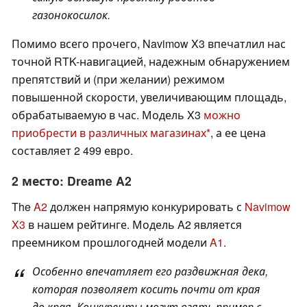
газонокосилок.
Помимо всего прочего, Navimow X3 впечатлил нас
точной RTK-навигацией, надежным обнаружением
препятствий и (при желании) режимом
повышенной скорости, увеличивающим площадь,
обрабатываемую в час. Модель X3
можно
приобрести в различных магазинах
, а ее цена
составляет 2 499 евро.
2 место: Dreame A2
The
A2
должен напрямую конкурировать с
Navimow
X3
в нашем рейтинге. Модель A2 является
преемником прошлогодней модели
A1
.
Особенно впечатляет его раздвижная дека,
которая позволяет косить почти от края
до края. Конкуренты могут взять пример с