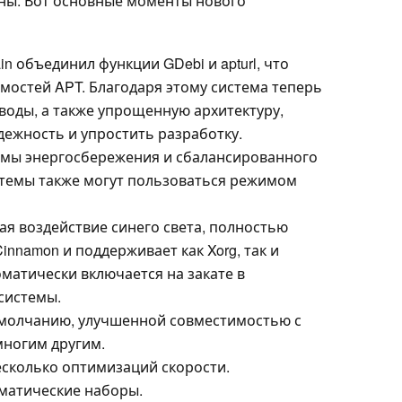
оны. Вот основные моменты нового
ain объединил функции GDebi и apturl, что
мостей APT. Благодаря этому система теперь
воды, а также упрощенную архитектуру,
дежность и упростить разработку.
мы энергосбережения и сбалансированного
стемы также могут пользоваться режимом
ая воздействие синего света, полностью
innamon и поддерживает как Xorg, так и
матически включается на закате в
системы.
 умолчанию, улучшенной совместимостью с
многим другим.
сколько оптимизаций скорости.
матические наборы.