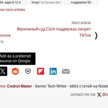
24, ядро 6.12 и
Клаус"
поддержки 32-
28 December 2024
многое другое
битного ядра
30
18
ow more articles
December 2024
December 2024
Next article
Верховный суд США поддержал запрет
⟩
енное
TikTok
го
Add as a preferred
source on Google
ста
:
Codrut Nistor
- Senior Tech Writer
- 6803 статей на Note
contact me via:
@on