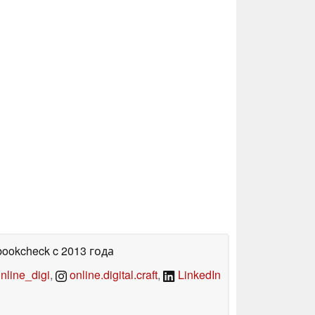
bookcheck
c 2013 года
line_digi
,
online.digital.craft
,
LinkedIn