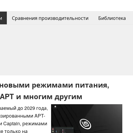
и
Сравнения производительности
Библиотека
 с новыми режимами питания,
APT и многим другим
аемый до 2029 года,
низированными APT-
и Captain, режимами
ce только на