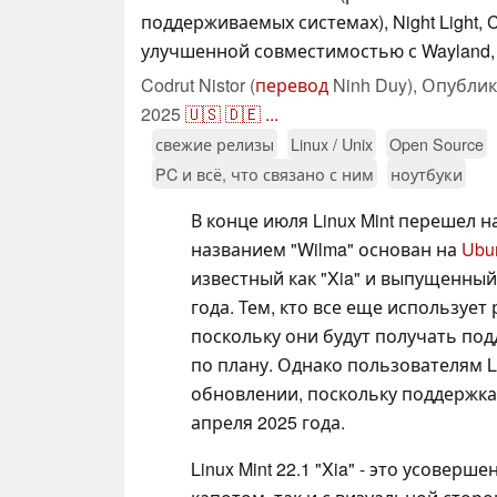
поддерживаемых системах), Night Light, C
улучшенной совместимостью с Wayland,
Codrut Nistor (
перевод
Ninh Duy),
Опубли
2025
🇺🇸
🇩🇪
...
свежие релизы
Linux / Unix
Open Source
PC и всё, что связано с ним
ноутбуки
В конце июля Linux Mint перешел н
названием "Wilma" основан на
Ubun
известный как "Xia" и выпущенный
года. Тем, кто все еще использует
поскольку они будут получать подд
по плану. Однако пользователям Li
обновлении, поскольку поддержка 
апреля 2025 года.
Linux Mint 22.1 "Xia" - это усовер