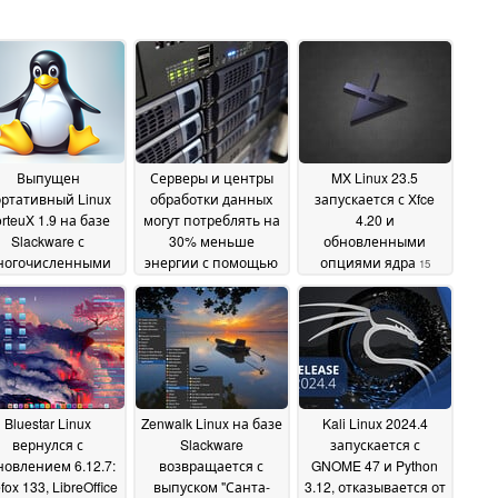
Выпущен
Серверы и центры
MX Linux 23.5
ртативный Linux
обработки данных
запускается с Xfce
rteuX 1.9 на базе
могут потреблять на
4.20 и
Slackware с
30% меньше
обновленными
ногочисленными
энергии с помощью
опциями ядра
15
исправлениями,
простого
January 2025
ддержкой CUPS в
обновления Linux
28
3, новым ядром и
January 2025
ногим другим
03
February 2025
Bluestar Linux
Zenwalk Linux на базе
Kali Linux 2024.4
вернулся с
Slackware
запускается с
новлением 6.12.7:
возвращается с
GNOME 47 и Python
efox 133, LibreOffice
выпуском "Санта-
3.12, отказывается от