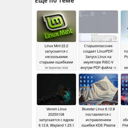
Ещё по теме
Linux Mint 22.2
Старшеклассник
запускается с
создает LinuxPDF:
по
несколькими
Запуск Linux на
Po
старыми ошибками
эмуляторе RISC-V
внутри PDF-файла
м
09 September 2025
18
February 2025
по
GTK
м
Venom Linux
Bluestar Linux 6.12.8
20250108
поставляется с
запускается с ядром
исправлением
об
6.12.8, Wayland 1.23.1
ошибки KDE Plasma
Fir