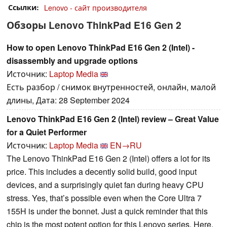
Ссылки
Lenovo - сайт производителя
Обзоры Lenovo ThinkPad E16 Gen 2
How to open Lenovo ThinkPad E16 Gen 2 (Intel) -
disassembly and upgrade options
Источник:
Laptop Media
Есть разбор / снимок внутренностей, онлайн, малой
длины, Дата: 28 September 2024
Lenovo ThinkPad E16 Gen 2 (Intel) review – Great Value
for a Quiet Performer
Источник:
Laptop Media
EN→RU
The Lenovo ThinkPad E16 Gen 2 (Intel) offers a lot for its
price. This includes a decently solid build, good input
devices, and a surprisingly quiet fan during heavy CPU
stress. Yes, that’s possible even when the Core Ultra 7
155H is under the bonnet. Just a quick reminder that this
chip is the most potent option for this Lenovo series. Here,