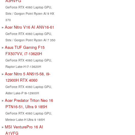
A3HVFG
GeForce RTX 4060 Laptop GPU,
Strix / Gorgon Point Ryzen AI 9 HX
370
Acer Nitro V16 AI ANV16-61
GeForce RTX 4060 Laptop GPU,
Strix / Gorgon Point Ryzen AI 7 350
Asus TUF Gaming F15
FX507VV, i7-13620H
GeForce RTX 4060 Laptop GPU,
Raptor Lake-H i7-13620H
Acer Nitro 5 AN515-58, i9-
12900H RTX 4060
GeForce RTX 4060 Laptop GPU,
Alder Lake-P i9-12900H
Acer Predator Triton Neo 16
PTN16-51, Ultra 9 185H
GeForce RTX 4060 Laptop GPU,
Meteor Lake-H Ultra 9 185H
MSI VenturePro 16 AI
A1VFG