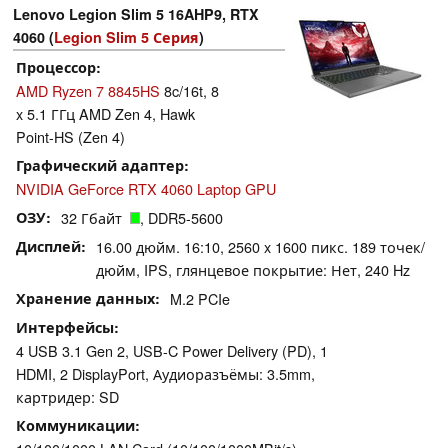
Lenovo Legion Slim 5 16AHP9, RTX
4060 (
Legion Slim 5 Серия
)
Процессор
AMD Ryzen 7 8845HS
8c/16t, 8
x 5.1 ГГц AMD Zen 4, Hawk
Point-HS (Zen 4)
Графический адаптер
NVIDIA GeForce RTX 4060 Laptop GPU
ОЗУ
32 Гбайт
, DDR5-5600
Дисплей
16.00 дюйм. 16:10, 2560 x 1600 пикс. 189 точек/
дюйм, IPS, глянцевое покрытие: Нет, 240 Hz
Хранение данных
M.2 PCIe
Интерфейсы
4 USB 3.1 Gen 2, USB-C Power Delivery (PD), 1
HDMI, 2 DisplayPort, Аудиоразъёмы: 3.5mm,
картридер: SD
Коммуникации