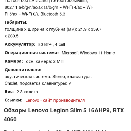
10/100/1000 LAN Card (10/100/1000MBit/s),
802.11 a/b/g/n/ac/ax (a/b/g/n = Wi-Fi 4/ac = Wi-
Fi 5/ax = Wi-Fi 6/), Bluetooth 5.3
Габариты
толщина х ширина х глубина (мм): 21.9 x 359.7
x 260.5
Аккумулятор
80 Вт⋅ч, 4-cell
Операционная система
Microsoft Windows 11 Home
Камера
осн. камера: 2 МП
Дополнительно
акустическая система: Stereo, клавиатура:
Chiclet, подсветка клавиатуры: ✔
Вес
2.3 килогр.
Ссылки
Lenovo - сайт производителя
Обзоры Lenovo Legion Slim 5 16AHP9, RTX
4060