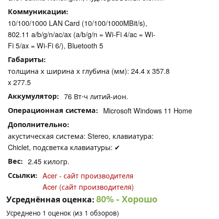
Коммуникации
10/100/1000 LAN Card (10/100/1000MBit/s),
802.11 a/b/g/n/ac/ax (a/b/g/n = Wi-Fi 4/ac = Wi-
Fi 5/ax = Wi-Fi 6/), Bluetooth 5
Габариты
толщина х ширина х глубина (мм): 24.4 x 357.8
x 277.5
Аккумулятор
76 Вт⋅ч литий-ион.
Операционная система
Microsoft Windows 11 Home
Дополнительно
акустическая система: Stereo, клавиатура:
Chiclet, подсветка клавиатуры: ✔
Вес
2.45 килогр.
Ссылки
Acer - сайт производителя
Acer (сайт производителя)
80%
- Хорошо
Усреднённая оценка:
Усреднено
1
оценок (из
1
обзоров)