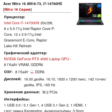
Acer Nitro 16 AN16-73, i7-14700HX
(
Nitro 16 Серия
)
Процессор
Intel Core i7-14700HX
20c/28t,
8 x 5.5 ГГц Intel Raptor Cove P-
Core, 12 x 3.9 ГГц Intel
Gracemont E-Core, Raptor
Lake-HX Refresh
Графический адаптер
NVIDIA GeForce RTX 4060 Laptop GPU
-
8 Гбайт VRAM, GDDR6
ОЗУ
8 Гбайт
, DDR6
Дисплей
16.00 дюйм. 16:10, 1920 x 1200 пикс. 142 точек/
дюйм, IPS, 165 Hz
Хранение данных
M.2 PCIe
Интерфейсы
1 USB 3.0 / 3.1 Gen 1, 4 USB 3.1 Gen 2, 1 HDMI, 1
слот замка Kensington, Аудиоразъёмы: 3.5mm