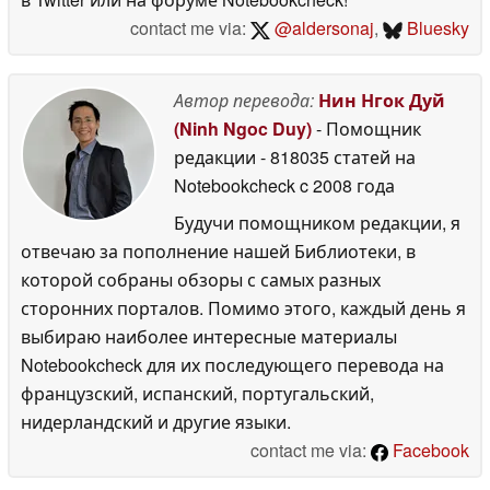
contact me via:
@aldersonaj
,
Bluesky
Автор перевода:
Нин Нгок Дуй
(Ninh Ngoc Duy)
- Помощник
редакции
- 818035 статей на
Notebookcheck
c 2008 года
Будучи помощником редакции, я
отвечаю за пополнение нашей Библиотеки, в
которой собраны обзоры с самых разных
сторонних порталов. Помимо этого, каждый день я
выбираю наиболее интересные материалы
Notebookcheck для их последующего перевода на
французский, испанский, португальский,
нидерландский и другие языки.
contact me via:
Facebook