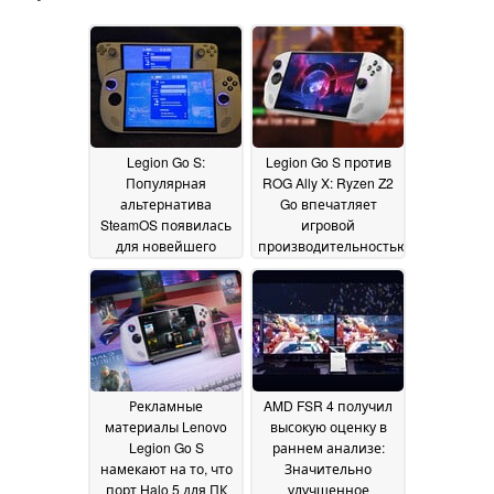
Legion Go S:
Legion Go S против
Популярная
ROG Ally X: Ryzen Z2
альтернатива
Go впечатляет
SteamOS появилась
игровой
для новейшего
производительностью
игрового
в сравнении с Z1
портативного
Extreme
16 January 2025
компьютера Lenovo
23 January 2025
Рекламные
AMD FSR 4 получил
материалы Lenovo
высокую оценку в
Legion Go S
раннем анализе:
намекают на то, что
Значительно
порт Halo 5 для ПК
улучшенное