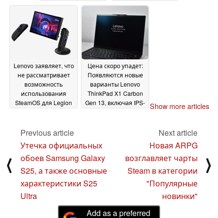
подведенный
SteamOS" на
ужасной работой
некоторое время
10
камеры
10 January 2025
January 2025
Lenovo заявляет, что
Цена скоро упадет:
не рассматривает
Появляются новые
возможность
варианты Lenovo
использования
ThinkPad X1 Carbon
SteamOS для Legion
Gen 13, включая IPS-
Show more articles
Go 2
экраны и
10 January 2025
процессоры Ultra 5
09
Previous article
Next article
January 2025
Утечка официальных
Новая ARPG
обоев Samsung Galaxy
возглавляет чарты
⟨
⟩
S25, а также основные
Steam в категории
характеристики S25
"Популярные
Ultra
новинки"
Add as a preferred