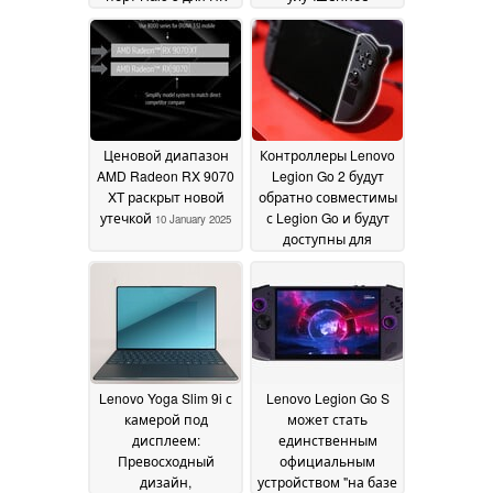
находится в
качество и передача
разработке
деталей благодаря
13 January
машинному
2025
обучению
11 January
2025
Ценовой диапазон
Контроллеры Lenovo
AMD Radeon RX 9070
Legion Go 2 будут
XT раскрыт новой
обратно совместимы
утечкой
с Legion Go и будут
10 January 2025
доступны для
покупки "в
ближайшее время"
10 January 2025
Lenovo Yoga Slim 9i с
Lenovo Legion Go S
камерой под
может стать
дисплеем:
единственным
Превосходный
официальным
дизайн,
устройством "на базе