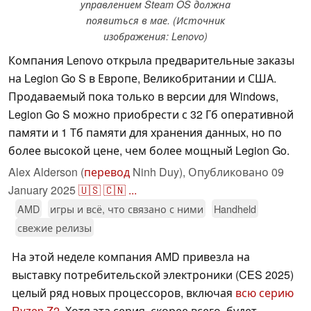
управлением Steam OS должна
появиться в мае. (Источник
изображения: Lenovo)
Компания Lenovo открыла предварительные заказы
на Legion Go S в Европе, Великобритании и США.
Продаваемый пока только в версии для Windows,
Legion Go S можно приобрести с 32 Гб оперативной
памяти и 1 Тб памяти для хранения данных, но по
более высокой цене, чем более мощный Legion Go.
Alex Alderson (
перевод
Ninh Duy),
Опубликовано
09
January 2025
🇺🇸
🇨🇳
...
AMD
игры и всё, что связано с ними
Handheld
свежие релизы
На этой неделе компания AMD привезла на
выставку потребительской электроники (CES 2025)
целый ряд новых процессоров, включая
всю серию
Ryzen Z2
. Хотя эта серия, скорее всего, будет