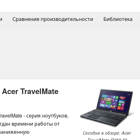
и
Сравнения производительности
Библиотека
Acer TravelMate
ravelMate - серия ноутбуков,
тдан времени работы от
 заниженную
Сегодня в обзоре: Acer
TravelMate P255-M