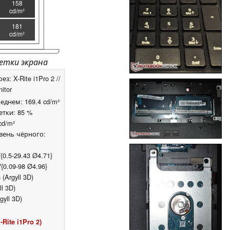
158
cd/m²
181
cd/m²
етки экрана
: X-Rite i1Pro 2 //
itor
реднем: 169.4 cd/m²
тки: 85 %
cd/m²
овень чёрного:
{0.5-29.43 Ø4.71}
∀{0.09-98 Ø4.96}
Argyll 3D)
l 3D)
gyll 3D)
Rite i1Pro 2)