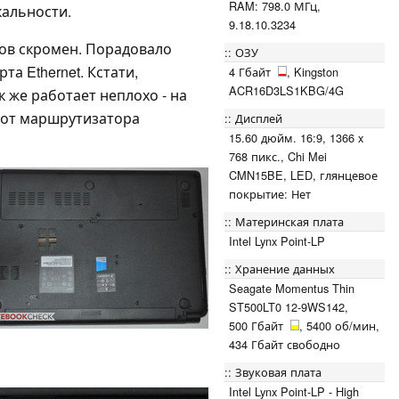
RAM: 798.0 МГц,
кальности.
9.18.10.3234
тов скромен. Порадовало
ОЗУ
а Ethernet. Кстати,
4 Гбайт
, Kingston
ACR16D3LS1KBG/4G
ак же работает неплохо - на
 от маршрутизатора
Дисплей
15.60 дюйм. 16:9, 1366 x
768 пикс., Chi Mei
CMN15BE, LED, глянцевое
покрытие: Нет
Материнская плата
Intel Lynx Point-LP
Хранение данных
Seagate Momentus Thin
ST500LT0 12-9WS142,
500 Гбайт
, 5400 об/мин,
434 Гбайт свободно
Звуковая плата
Intel Lynx Point-LP - High