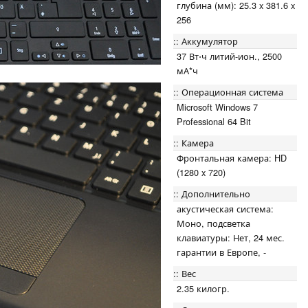
глубина (мм): 25.3 x 381.6 x
256
Аккумулятор
37 Вт⋅ч литий-ион., 2500
мА*ч
Операционная система
Microsoft Windows 7
Professional 64 Bit
Камера
Фронтальная камера: HD
(1280 x 720)
Дополнительно
акустическая система:
Моно, подсветка
клавиатуры: Нет, 24 мес.
гарантии в Европе, -
Вес
2.35 килогр.