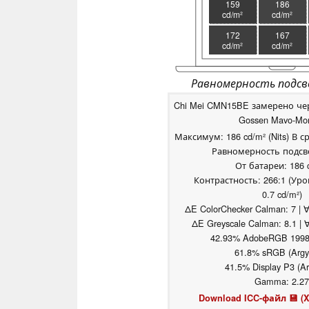
159
186
cd/m²
cd/m²
172
167
cd/m²
cd/m²
Равномерность подсв
Chi Mei CMN15BE замерено через
Gossen Mavo-Mon
Максимум: 186 cd/m² (Nits) В с
Равномерность подсве
От батареи: 186 
Контрастность: 266:1 (Ур
0.7 cd/m²)
ΔE ColorChecker Calman: 7 | ∀
ΔE Greyscale Calman: 8.1 | 
42.93% AdobeRGB 1998 (
61.8% sRGB (Argyl
41.5% Display P3 (Ar
Gamma: 2.27
Download ICC-файл 💾 (X-