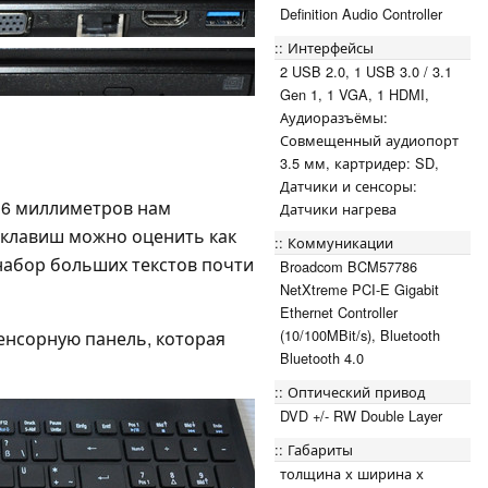
Definition Audio Controller
Интерфейсы
2 USB 2.0, 1 USB 3.0 / 3.1
Gen 1, 1 VGA, 1 HDMI,
Аудиоразъёмы:
Совмещенный аудиопорт
3.5 мм, картридер: SD,
Датчики и сенсоры:
16 миллиметров нам
Датчики нагрева
 клавиш можно оценить как
Коммуникации
 набор больших текстов почти
Broadcom BCM57786
NetXtreme PCI-E Gigabit
Ethernet Controller
(10/100MBit/s), Bluetooth
сенсорную панель, которая
Bluetooth 4.0
Оптический привод
DVD +/- RW Double Layer
Габариты
толщина х ширина х