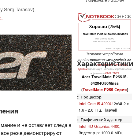
y Serg Tarasov),
🇪
Хорошо (75%)
TravelMate P255-M-54204G50Mnss
Intel Core i5-4200U
Intel HD Graphics 4400
Office - 17 April 2014 - v4
Тестовое устройство
предоставлено www.geizhals.de
Характеристики
Сохранить
защищённую авторским
правом
картинку с итоговым рейтингом
в формате
PNG
/
SVG
Acer TravelMate P255-M-
54204G50Mnss
(
TravelMate P255 Серия
)
Процессор
Intel Core i5-4200U
2c/4t 2 x
ления
1.6 - 2.6 ГГц, Haswell
Графический адаптер
мание и не оставляет следа в
Intel HD Graphics 4400
,
в все реже демонстрируют
Видеопр-р: 1000.0 МГц,