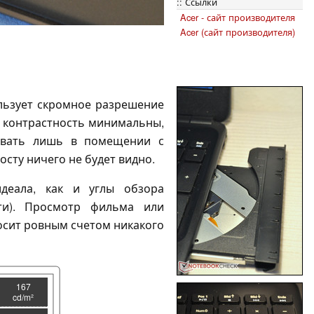
Ссылки
Acer - сайт производителя
Acer (сайт производителя)
льзует скромное разрешение
и контрастность минимальны,
овать лишь в помещении с
осту ничего не будет видно.
деала, как и углы обзора
ти). Просмотр фильма или
осит ровным счетом никакого
167
cd/m²