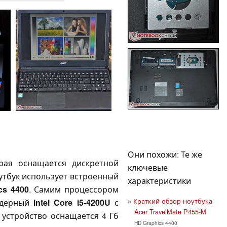
Они похожи: Те же
рая оснащается дискретной
ключевые
утбук использует встроенный
характеристики
cs 4400
. Самим процессором
Краткий обзор ноутбука
ядерный
Intel Core i5-4200U
с
Acer TravelMate P455-M
, устройство оснащается 4 Гб
HD Graphics 4400