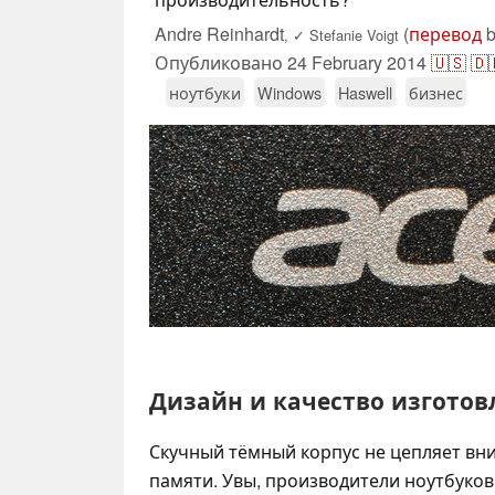
Andre Reinhardt
(
перевод
b
,
✓
Stefanie Voigt
Опубликовано
24 February 2014
🇺🇸
🇩
ноутбуки
Windows
Haswell
бизнес
Дизайн и качество изготов
Скучный тёмный корпус не цепляет вни
памяти. Увы, производители ноутбуко