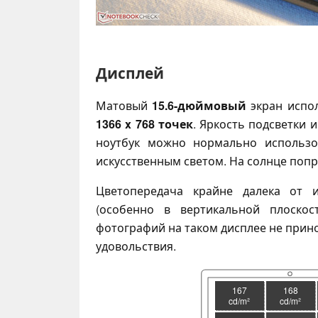
Дисплей
Матовый
15.6-дюймовый
экран испо
1366 x 768 точек
. Яркость подсветки 
ноутбук можно нормально использ
искусственным светом. На солнце попр
Цветопередача крайне далека от и
(особенно в вертикальной плоскос
фотографий на таком дисплее не прин
удовольствия.
167
168
cd/m²
cd/m²