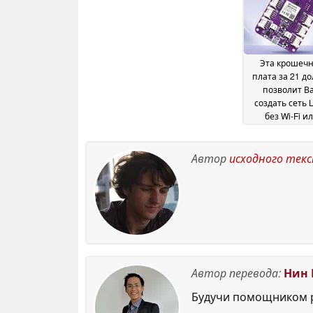
«у
Эта крошеч
плата за 21 д
позволит В
создать сеть 
без Wi-Fi и
питания от с
April 2026
Автор
исходного тек
Автор перевода:
Нин 
Будучи помощником р