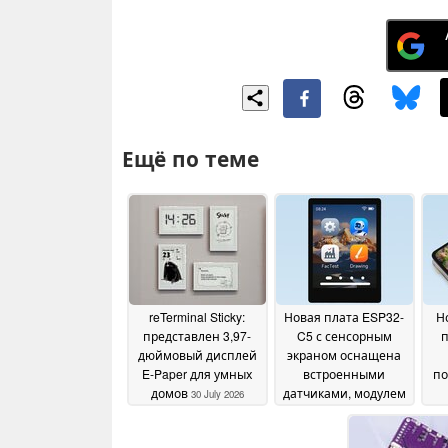
Ещё по теме
reTerminal Sticky:
Новая плата ESP32-
Н
представлен 3,97-
C5 с сенсорным
п
дюймовый дисплей
экраном оснащена
E-Paper для умных
встроенными
по
домов
датчиками, модулем
30 July 2026
Wi-Fi и поддержкой
ZigBee
08 July 2026