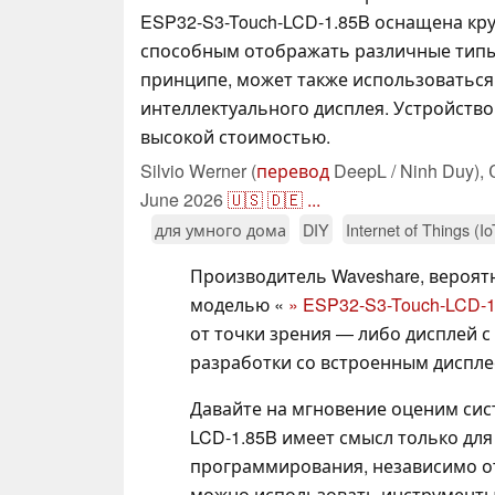
ESP32-S3-Touch-LCD-1.85B оснащена кр
способным отображать различные типы 
принципе, может также использоваться 
интеллектуального дисплея. Устройство
высокой стоимостью.
Silvio Werner (
перевод
DeepL / Ninh Duy),
June 2026
🇺🇸
🇩🇪
...
для умного дома
DIY
Internet of Things (Io
Производитель Waveshare, вероят
моделью «
» ESP32-S3-Touch-LCD-1
от точки зрения — либо дисплей с 
разработки со встроенным дисплее
Давайте на мгновение оценим сис
LCD-1.85B имеет смысл только для 
программирования, независимо от
можно использовать инструменты и