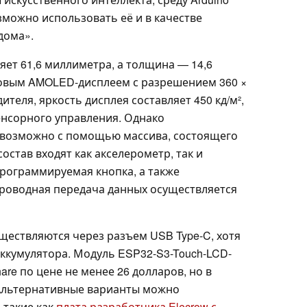
озможно использовать её и в качестве
дома».
яет 61,6 миллиметра, а толщина — 14,6
овым AMOLED-дисплеем с разрешением 360 ×
теля, яркость дисплея составляет 450 кд/м²,
енсорного управления. Однако
 возможно с помощью массива, состоящего
остав входят как акселерометр, так и
программируемая кнопка, а также
роводная передача данных осуществляется
ествляются через разъем USB Type-C, хотя
аккумулятора. Модуль ESP32-S3-Touch-LCD-
are по цене не менее 26 долларов, но в
 Альтернативные варианты можно
 такие как
плата разработчика Elecrow с