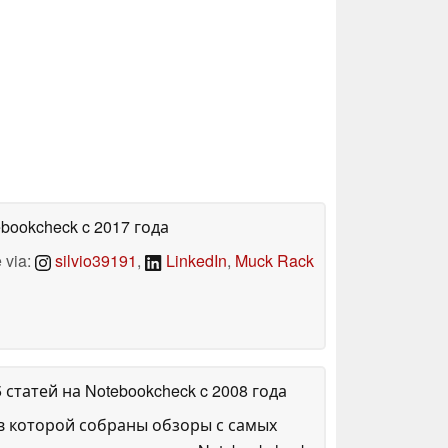
ebookcheck
c 2017 года
 via:
silvio39191
,
LinkedIn
,
Muck Rack
5 статей на Notebookcheck
c 2008 года
в которой собраны обзоры с самых