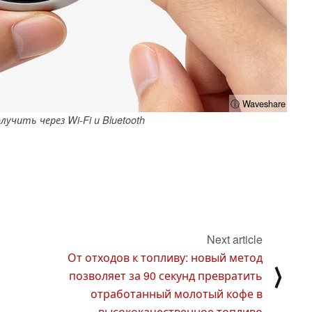
ⓘ Waveshare
учить через Wi-Fi и Bluetooth
Next article
От отходов к топливу: новый метод
⟩
позволяет за 90 секунд превратить
отработанный молотый кофе в
высококачественное топливо