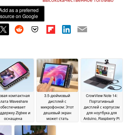
Add as a preferred
source on Google
овая компактная
3.5-дюймовый
CrowView Note 14:
лата Waveshare
дисплей с
Портативный
обеспечивает
микрофоном: Этот
дисплей с корпусом
ддержку Zigbee и
дешевый экран
для ноутбука для
оснащена
может стать
Arduino, Raspberry Pi
встроенным
концентратором
5 и многих других
дисплеем для
умного дома
устройств
07 June
10 May 2026