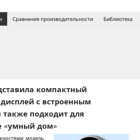
и
Сравнения производительности
Библиотека
едставила компактный
дисплей с встроенным
 также подходит для
е «умный дом»
жностями: модель