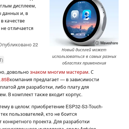
углым дисплеем,
данных и, в
в качестве
 не отличается
ⓘ Waveshare
Опубликовано
22
Новый дисплей может
использоваться в самых разных
T)
областях применения
но, довольно
знаком многим мастерам
. С
.85B
компания предлагает — в зависимости
платой для разработки, либо плату для
м. В комплект также входит корпус.
тему в целом: приобретение ESP32-S3-Touch-
тех пользователей, кто не боится
 конкретного проекта. Для разработки
скусственного интеллекта, среду Arduino