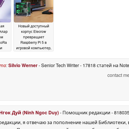
мных» домов
04 July
2026
2026
ная
Новый доступный
оллар
корпус Elecrow
ам
превращает
LoRa
Raspberry Pi 5 в
ли
игровой компьютер,
ети
похожий на ПК
19
17
August 2025
ста
:
Silvio Werner
- Senior Tech Writer
- 17818 статей на Not
contact me
Нгок Дуй (Ninh Ngoc Duy)
- Помощник редакции
- 81803
едакции, я отвечаю за пополнение нашей Библиотеки, 