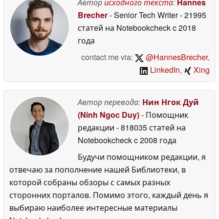
Автор
исходного текста
:
Hannes
June 2026
Brecher
- Senior Tech Writer
- 21995
статей на Notebookcheck
c 2018
года
contact me via:
@HannesBrecher
,
LinkedIn
,
Xing
Автор перевода:
Нин Нгок Дуй
(Ninh Ngoc Duy)
- Помощник
редакции
- 818035 статей на
Notebookcheck
c 2008 года
Будучи помощником редакции, я
отвечаю за пополнение нашей Библиотеки, в
которой собраны обзоры с самых разных
сторонних порталов. Помимо этого, каждый день я
выбираю наиболее интересные материалы