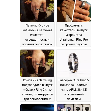
31 July 2026
Патент: «Умное
Проблемы с
кольцо» Oura может
качеством: выпуск
измерять
устройства
освещенность и
Ultrahuman Ring Pro
управлять системой
со сроком службы
«умного дома» для
батареи 15 дней
улучшения качества
отложен
03 July 2026
сна
17 July 2026
Компания Samsung
Разборка Oura Ring 5
подтвердила выпуск
показала наличие
« Galaxy Ring 2»; по
чипа ARM, 384 КБ
слухам, планируется
оперативной
три обновления
памяти и
30
невозможность
June 2026
ремонта
23 June 2026