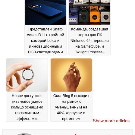
Представлен Sharp
Команда, создавшая
Aquos R11 с тройной
порты для ПК
камерой Leica и
Nintendo 64, перешла
инновационными
на GameCube, и
RGB-светодиодами
Twilight Princess -
первая на очереди
16 June 2026
08
June 2026
Новое доступное
Oura Ring 5 выходит
титановое умное
на рынок с
кольцо оснащено
уменьшенным на
тактильными
40% корпусом и
эффектами,
временем
Show more articles
дисплеем и 30-
автономной работы
дневной батареей
до 9 дней
03
28 May 2026