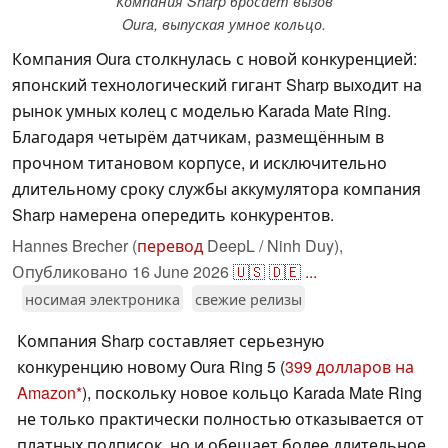
Компания Sharp бросает вызов
Oura, выпуская умное кольцо.
Компания Oura столкнулась с новой конкуренцией:
японский технологический гигант Sharp выходит на
рынок умных колец с моделью Karada Mate Ring.
Благодаря четырём датчикам, размещённым в
прочном титановом корпусе, и исключительно
длительному сроку службы аккумулятора компания
Sharp намерена опередить конкурентов.
Hannes Brecher (
перевод
DeepL / Ninh Duy),
Опубликовано
16 June 2026
🇺🇸
🇩🇪
...
носимая электроника
свежие релизы
Компания Sharp составляет серьезную
конкуренцию новому Oura Ring 5 (
399 долларов на
Amazon
), поскольку новое кольцо Karada Mate Ring
не только практически полностью отказывается от
платных подписок, но и обещает более длительное