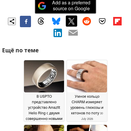
Add as a preferred
source on Google
Ещё по теме
В USPTO
Умное кольцо
представлено
CHARM измеряет
устройство Amazfit
уровень глюкозы и
Helio Ring с двумя
кетонов по поту
30
совершенно новыми
July 2026
датчиками, в том
числе датчиком ЭКГ