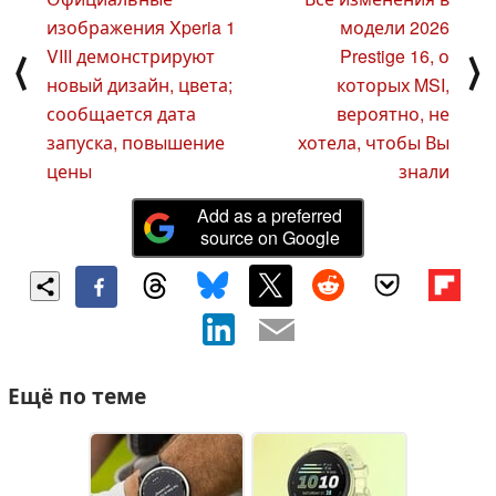
изображения Xperia 1
модели 2026
VIII демонстрируют
Prestige 16, о
⟨
⟩
новый дизайн, цвета;
которых MSI,
сообщается дата
вероятно, не
запуска, повышение
хотела, чтобы Вы
цены
знали
Add as a preferred
source on Google
Ещё по теме