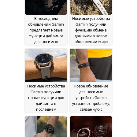
В последнем
Носимые устройства
обновлении Garmin
Garmin получили
предлагает новые
функцию обмена
функции дайвинга
данными в новом
для носимых
обновлении
21 April
устройств
23 April 2026
2026
Носимые устройства
Новое обновление
Garmin получили
для носимых
новые функции для
устройств Garmin
дайвинга в
устраняет проблему,
последнем
связанную с
обновлении
сердечным ритмом
19 April
2026
11 March 2026