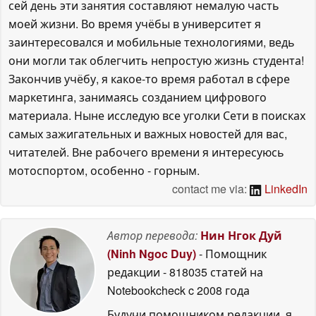
сей день эти занятия составляют немалую часть
моей жизни. Во время учёбы в университет я
заинтересовался и мобильные технологиями, ведь
они могли так облегчить непростую жизнь студента!
Закончив учёбу, я какое-то время работал в сфере
маркетинга, занимаясь созданием цифрового
материала. Ныне исследую все уголки Сети в поисках
самых зажигательных и важных новостей для вас,
читателей. Вне рабочего времени я интересуюсь
мотоспортом, особенно - горным.
contact me via:
LinkedIn
Автор перевода:
Нин Нгок Дуй
(Ninh Ngoc Duy)
- Помощник
редакции
- 818035 статей на
Notebookcheck
c 2008 года
Будучи помощником редакции, я