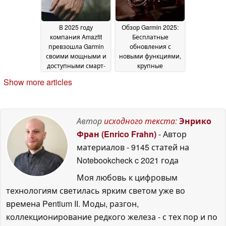
В 2025 году
Обзор Garmin 2025:
компания Amazfit
Бесплатные
превзошла Garmin
обновления с
своими мощными и
новыми функциями,
доступными смарт-
крупные
часами, но в ее
аппаратные
Show more articles
ассортименте все
апгрейды и
еще есть пробелы
несколько смарт-
03
часов,
January 2026
запланированных
Автор
исходного текста
:
Энрико
на 2026 год
02 January
Фран (Enrico Frahn)
- Автор
2026
материалов
- 9145 статей на
Notebookcheck
c 2021 года
Моя любовь к цифровым
технологиям светилась ярким светом уже во
времена Pentium II. Моды, разгон,
коллекционирование редкого железа - с тех пор и по