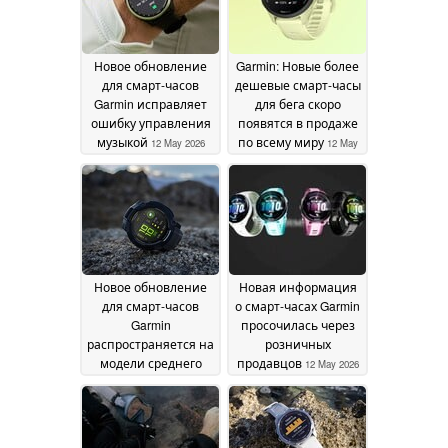
Новое обновление
Garmin: Новые более
для смарт-часов
дешевые смарт-часы
Garmin исправляет
для бега скоро
ошибку управления
появятся в продаже
музыкой
по всему миру
12 May 2026
12 May
2026
Новое обновление
Новая информация
для смарт-часов
о смарт-часах Garmin
Garmin
просочилась через
распространяется на
розничных
модели среднего
продавцов
12 May 2026
ценового диапазона
12 May 2026