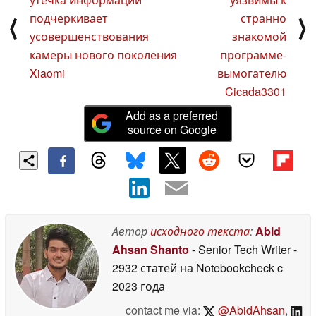
подчеркивает
странно
⟨
⟩
усовершенствования
знакомой
камеры нового поколения
программе-
Xiaomi
вымогателю
Cicada3301
Add as a preferred
source on Google
Автор
исходного текста
:
Abid
Ahsan Shanto
- Senior Tech Writer
-
2932 статей на Notebookcheck
c
2023 года
contact me via:
@AbidAhsan
,