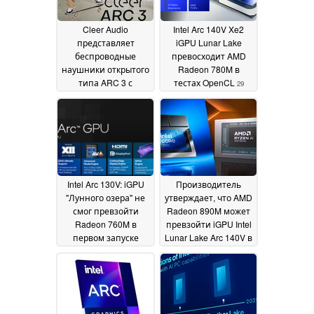
Cleer Audio
Intel Arc 140V Xe2
представляет
iGPU Lunar Lake
беспроводные
превосходит AMD
наушники открытого
Radeon 780M в
типа ARC 3 с
тестах OpenCL
29
бесконтактным
August 2024
управлением
наклоном головы,
водонепроницаемой
конструкцией ушных
клипс, Hi-Res Audio,
Dolby Atmos и AI ANC
Intel Arc 130V: iGPU
Производитель
02 September 2024
"Лунного озера" не
утверждает, что AMD
смог превзойти
Radeon 890M может
Radeon 760M в
превзойти iGPU Intel
первом запуске
Lunar Lake Arc 140V в
Geekbench
Time Spy
26 August
13 August 2024
2024