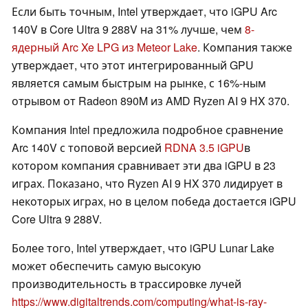
Если быть точным, Intel утверждает, что iGPU Arc
140V в Core Ultra 9 288V на 31% лучше, чем
8-
ядерный Arc Xe LPG из Meteor Lake
. Компания также
утверждает, что этот интегрированный GPU
является самым быстрым на рынке, с 16%-ным
отрывом от Radeon 890M из AMD Ryzen AI 9 HX 370.
Компания Intel предложила подробное сравнение
Arc 140V с топовой версией
RDNA 3.5 iGPU
в
котором компания сравнивает эти два iGPU в 23
играх. Показано, что Ryzen AI 9 HX 370 лидирует в
некоторых играх, но в целом победа достается iGPU
Core Ultra 9 288V.
Более того, Intel утверждает, что iGPU Lunar Lake
может обеспечить самую высокую
производительность в трассировке лучей
https://www.digitaltrends.com/computing/what-is-ray-