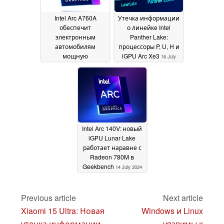
Intel Arc A760A
Утечка информации
обеспечит
о линейке Intel
электронным
Panther Lake:
автомобилям
процессоры P, U, H и
мощную
iGPU Arc Xe3
16 July
производительность
2024
в играх и
искусственном
интеллекте
10 August
2024
Intel Arc 140V: новый
iGPU Lunar Lake
работает наравне с
Radeon 780M в
Geekbench
14 July 2024
Previous article
Next article
Xiaomi 15 Ultra: Новая
Windows и Linux
утечка информации
уязвимы к