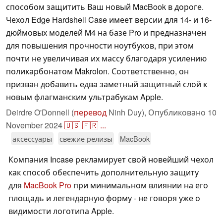
способом защитить Ваш новый MacBook в дороге.
Чехол Edge Hardshell Case имеет версии для 14- и 16-
дюймовых моделей M4 на базе Pro и предназначен
для повышения прочности ноутбуков, при этом
почти не увеличивая их массу благодаря усилению
поликарбонатом Makrolon. Соответственно, он
призван добавить едва заметный защитный слой к
новым флагманским ультрабукам Apple.
Deirdre O'Donnell (
перевод
Ninh Duy),
Опубликовано
10
November 2024
🇺🇸
🇫🇷
...
аксессуары
свежие релизы
MacBook
Компания Incase рекламирует свой новейший чехол
как способ обеспечить дополнительную защиту
для
MacBook Pro
при минимальном влиянии на его
площадь и легендарную форму - не говоря уже о
видимости логотипа Apple.