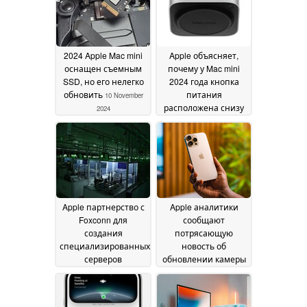
2024
2024 Apple Mac mini
Apple объясняет,
оснащен съемным
почему у Mac mini
SSD, но его нелегко
2024 года кнопка
обновить
питания
10 November
расположена снизу
2024
10 November 2024
Apple партнерство с
Apple аналитики
Foxconn для
сообщают
создания
потрясающую
специализированных
новость об
серверов
обновлении камеры
искусственного
для будущих iPhone
интеллекта на
Pro и Pro Max
08
Тайване
10 November
November 2024