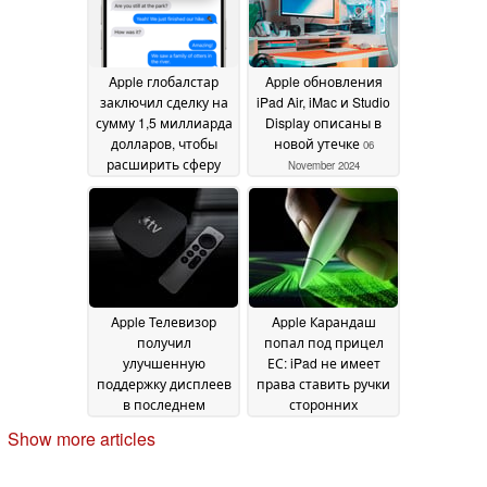
2024
Apple глобалстар
Apple обновления
заключил сделку на
iPad Air, iMac и Studio
сумму 1,5 миллиарда
Display описаны в
долларов, чтобы
новой утечке
06
расширить сферу
November 2024
применения
спутниковых
сообщений за
пределы служб
экстренной помощи
06 November 2024
Apple Телевизор
Apple Карандаш
получил
попал под прицел
улучшенную
ЕС: iPad не имеет
поддержку дисплеев
права ставить ручки
в последнем
сторонних
обновлении tvOS 18
производителей в
Show more articles
невыгодное
06 November 2024
положение
05 November