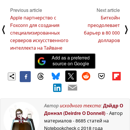
2024
Previous article
Next article
Apple партнерство с
Биткойн
Foxconn для создания
преодолевает
⟨
⟩
специализированных
барьер в 80 000
серверов искусственного
долларов
интеллекта на Тайване
Add as a preferred
source on Google
Автор
исходного текста
:
Дэйдр О
Доннэл (Deirdre O Donnell)
- Автор
материалов
- 8685 статей на
Notebookcheck
c 2018 года