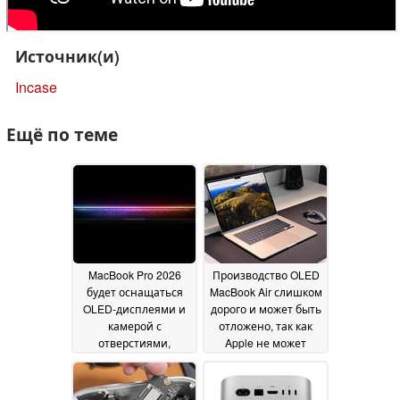
Источник(и)
Incase
Ещё по теме
MacBook Pro 2026
Производство OLED
будет оснащаться
MacBook Air слишком
OLED-дисплеями и
дорого и может быть
камерой с
отложено, так как
отверстиями,
Apple не может
отказавшись от
побороть Samsung
выреза
как поставщика
10 December 2024
дисплеев
12 November