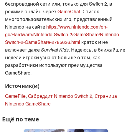
беспроводной сети или, только для Switch 2, в
режиме онлайн через
GameChat
. Список
многопользовательских игр, представленный
Nintendo на сайте
https://www.nintendo.com/en-
gb/Hardware/Nintendo-Switch-2/GameShare/Nintendo-
Switch-2-GameShare-2785626.html
краток и не
включает даже
Survival Kids
. Надеюсь, в ближайшие
недели игроки узнают больше о том, как
разработчики используют преимущества
GameShare.
Источник(и)
GameFile
,
Сабреддит Nintendo Switch 2
,
Страница
Nintendo GameShare
Ещё по теме