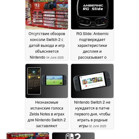
деталях
продаж консоли
05 June 2025
04
June 2025
Отсутствие обзоров
RG Slide: Anbernic
консоли Switch 2 с
подтверждает
датой выхода и игр
характеристики
объясняется
дисплея и
Nintendo
рассказывает о
04 June 2025
возможностях
эмуляции Nintendo
Wii для нового
карманного игрового
портативного
устройства
03 June 2025
Незнакомые
Nintendo Switch 2 не
испанские голоса
нуждается в патче
Zelda Notes в играх
первого дня, чтобы
для Nintendo Switch 2
играть в родные
заставляют
игры
02 June 2025
подозревать
генеративный ИИ
03