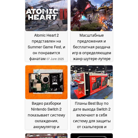
Atomic Heart 2
Масштабные
представлен на
предложения и
Summer Game Fest, и
бесплатная раздача
он понравится
игр в определяющем
фанатам
жанр шутере-лутере
07 June 2025
привели к 4-
кратному
увеличению числа
игроков за одну ночь
07 June 2025
Видео разборки
Планы Best Buy по
Nintendo Switch 2
дате выхода Switch 2
показывает систему
включают в себя
охлаждения,
систему для защиты
аккумулятор и
от скальперов и
материнскую плату в
отсутствие онлайн-