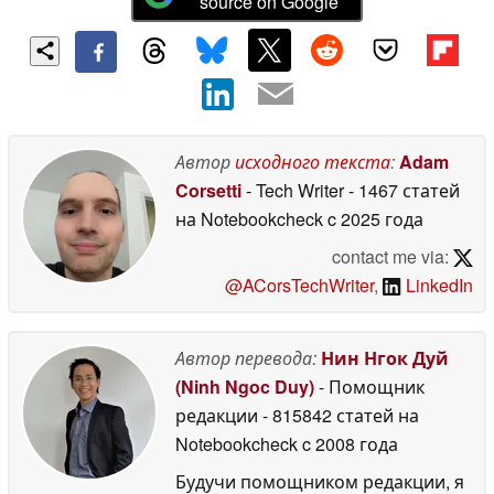
source on Google
Автор
исходного текста
:
Adam
Corsetti
- Tech Writer
- 1467 статей
на Notebookcheck
c 2025 года
contact me via:
@ACorsTechWriter
,
LinkedIn
Автор перевода:
Нин Нгок Дуй
(Ninh Ngoc Duy)
- Помощник
редакции
- 815842 статей на
Notebookcheck
c 2008 года
Будучи помощником редакции, я