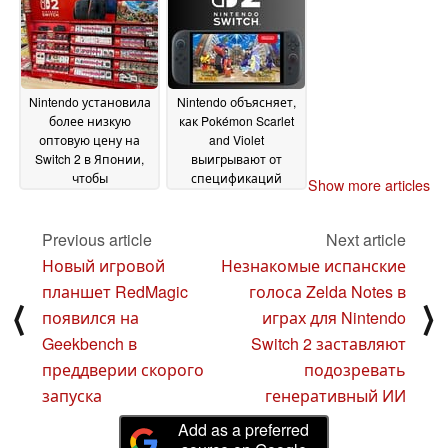
June 2025
Nintendo установила
Nintendo объясняет,
более низкую
как Pokémon Scarlet
оптовую цену на
and Violet
Switch 2 в Японии,
выигрывают от
чтобы
спецификаций
Show more articles
стимулировать
Switch 2, но частота
продажи в
кадров остается
физических
неясной
Previous article
Next article
30 May 2025
магазинах
02 June 2025
Новый игровой
Незнакомые испанские
планшет RedMagic
голоса Zelda Notes в
⟨
⟩
появился на
играх для Nintendo
Geekbench в
Switch 2 заставляют
преддверии скорого
подозревать
запуска
генеративный ИИ
Add as a preferred