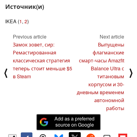
Источник(и)
IKEA (
1
,
2
)
Previous article
Next article
Замок зовет, сир:
Выпущены
Ремастированная
флагманские
классическая стратегия
смарт-часы Amazfit
теперь стоит меньше $5
Balance Ultra с
⟨
⟩
в Steam
титановым
корпусом и 30-
дневным временем
автономной
работы
Add as a preferred
source on Google