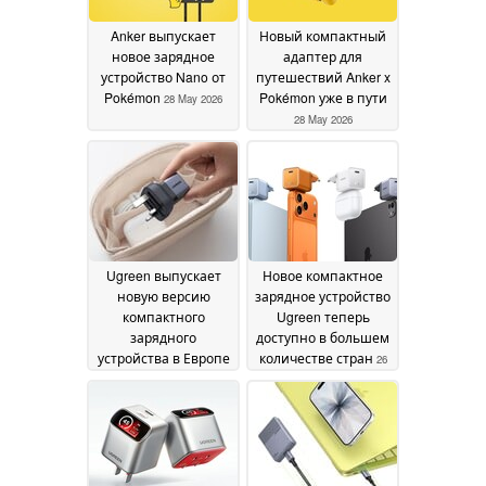
двойной пены
29 May
2026
Anker выпускает
Новый компактный
новое зарядное
адаптер для
устройство Nano от
путешествий Anker x
Pokémon
Pokémon уже в пути
28 May 2026
28 May 2026
Ugreen выпускает
Новое компактное
новую версию
зарядное устройство
компактного
Ugreen теперь
зарядного
доступно в большем
устройства в Европе
количестве стран
26
27 May 2026
May 2026