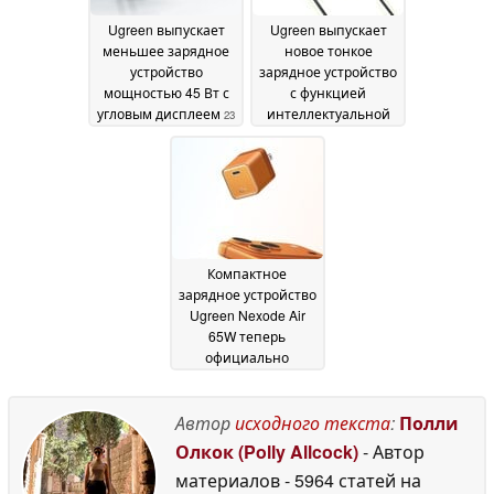
Ugreen выпускает
Ugreen выпускает
меньшее зарядное
новое тонкое
устройство
зарядное устройство
мощностью 45 Вт с
с функцией
угловым дисплеем
интеллектуальной
23
зарядки
May 2026
20 May 2026
Компактное
зарядное устройство
Ugreen Nexode Air
65W теперь
официально
доступно
19 May 2026
Автор
исходного текста
:
Полли
Олкок (Polly Allcock)
- Автор
материалов
- 5964 статей на