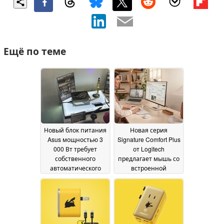
Ещё по теме
Новый блок питания
Новая серия
Asus мощностью 3
Signature Comfort Plus
000 Вт требует
от Logitech
собственного
предлагает мышь со
автоматического
встроенной
выключателя и
подушкой для
работает не везде
ладоней и
03
клавиатуру с мягкой
June 2026
подставкой для
запястий из