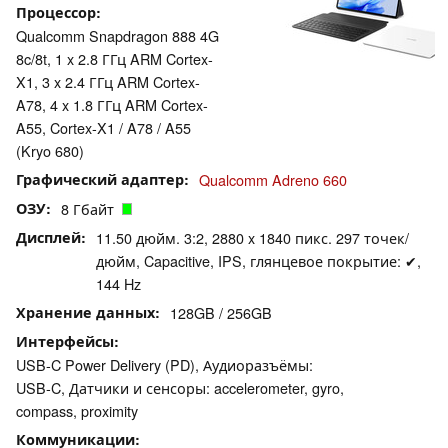
Процессор
Qualcomm Snapdragon 888 4G
8c/8t, 1 x 2.8 ГГц ARM Cortex-
X1, 3 x 2.4 ГГц ARM Cortex-
A78, 4 x 1.8 ГГц ARM Cortex-
A55, Cortex-X1 / A78 / A55
(Kryo 680)
Графический адаптер
Qualcomm Adreno 660
ОЗУ
8 Гбайт
Дисплей
11.50 дюйм. 3:2, 2880 x 1840 пикс. 297 точек/
дюйм, Capacitive, IPS, глянцевое покрытие: ✔,
144 Hz
Хранение данных
128GB / 256GB
Интерфейсы
USB-C Power Delivery (PD), Аудиоразъёмы:
USB-C, Датчики и сенсоры: accelerometer, gyro,
compass, proximity
Коммуникации