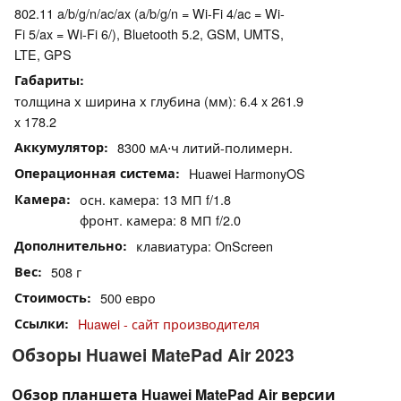
802.11 a/b/g/n/ac/ax (a/b/g/n = Wi-Fi 4/ac = Wi-
Fi 5/ax = Wi-Fi 6/), Bluetooth 5.2, GSM, UMTS,
LTE, GPS
Габариты
толщина х ширина х глубина (мм): 6.4 x 261.9
x 178.2
Аккумулятор
8300 мА⋅ч литий-полимерн.
Операционная система
Huawei HarmonyOS
Камера
осн. камера: 13 МП f/1.8
фронт. камера: 8 МП f/2.0
Дополнительно
клавиатура: OnScreen
Вес
508 г
Стоимость
500 евро
Ссылки
Huawei - сайт производителя
Обзоры Huawei MatePad Air 2023
Обзор планшета Huawei MatePad Air версии