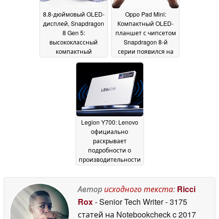
8.8-дюймовый OLED-
Oppo Pad Mini:
дисплей, Snapdragon
Компактный OLED-
8 Gen 5:
планшет с чипсетом
высококлассный
Snapdragon 8-й
компактный
серии появился на
планшет получил
Geekbench
09 April 2026
официальную дату
запуска
13 April 2026
Legion Y700: Lenovo
официально
раскрывает
подробности о
производительности
флагманского
игрового планшета
Автор
исходного текста
:
Ricci
02 March 2026
Rox
- Senior Tech Writer
- 3175
статей на Notebookcheck
c 2017