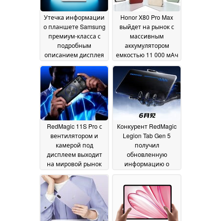
Утечка информации
Honor X80 Pro Max
о планшете Samsung
выйдет на рынок с
премиум-класса с
массивным
подробным
аккумулятором
описанием дисплея
емкостью 11 000 мАч
и батареи
10 June 2026
09 June 2026
RedMagic 11S Pro с
Конкурент RedMagic
вентилятором и
Legion Tab Gen 5
камерой под
получил
дисплеем выходит
обновленную
на мировой рынок
информацию о
по цене 849
сроках выпуска
19 May
долларов
27 May 2026
2026