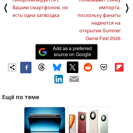
⟨
⟩
Вашим смартфоном, но
импорта,
есть одна загвоздка
поскольку фанаты
надеются на
открытие Summer
Game Fest 2026
Add as a preferred
source on Google
Ещё по теме