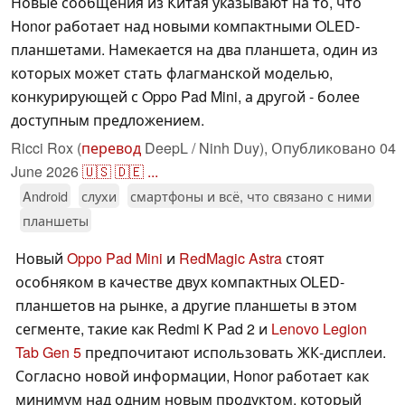
Новые сообщения из Китая указывают на то, что
Honor работает над новыми компактными OLED-
планшетами. Намекается на два планшета, один из
которых может стать флагманской моделью,
конкурирующей с Oppo Pad Mini, а другой - более
доступным предложением.
Ricci Rox (
перевод
DeepL / Ninh Duy),
Опубликовано
04
June 2026
🇺🇸
🇩🇪
...
Android
слухи
смартфоны и всё, что связано с ними
планшеты
Новый
Oppo Pad Mini
и
RedMagic Astra
стоят
особняком в качестве двух компактных OLED-
планшетов на рынке, а другие планшеты в этом
сегменте, такие как Redmi K Pad 2 и
Lenovo Legion
Tab Gen 5
предпочитают использовать ЖК-дисплеи.
Согласно новой информации, Honor работает как
минимум над одним новым продуктом, который