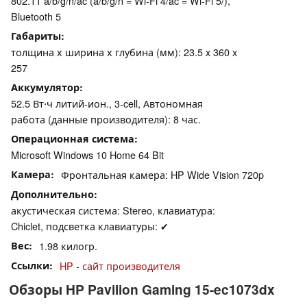
802.11 a/b/g/n/ac (a/b/g/n = Wi-Fi 4/ac = Wi-Fi 5/),
Bluetooth 5
Габариты
толщина х ширина х глубина (мм): 23.5 x 360 x
257
Аккумулятор
52.5 Вт⋅ч литий-ион., 3-cell, Автономная
работа (данные производителя): 8 час.
Операционная система
Microsoft Windows 10 Home 64 Bit
Камера
Фронтальная камера: HP Wide Vision 720p
Дополнительно
акустическая система: Stereo, клавиатура:
Chiclet, подсветка клавиатуры: ✔
Вес
1.98 килогр.
Ссылки
HP - сайт производителя
Обзоры HP Pavilion Gaming 15-ec1073dx