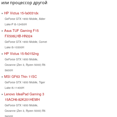
или процессор другой
HP Victus 15-fa0031dx
GeForce GTX 1650 Mobile, Alder
Lake-P i5-12450H
Asus TUF Gaming F15
FX506LHB-HN324
GeForce GTX 1650 Mobile, Comet
Lake i5-10300H
HP Victus 15-fb0152ng
GeForce GTX 1650 Mobile,
Cezanne (Zen 3, Ryzen 5000) R5
5600H
MSI GF63 Thin 11SC
GeForce GTX 1650 Mobile, Tiger
Lake i5-11400H
Lenovo IdeaPad Gaming 3
15ACH6-82K201HEMH
GeForce GTX 1650 Mobile,
Cezanne (Zen 3, Ryzen 5000) R5
5600H