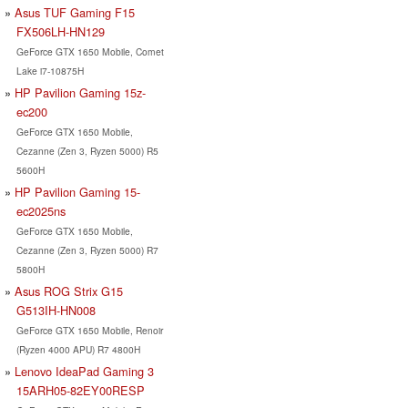
Asus TUF Gaming F15
FX506LH-HN129
GeForce GTX 1650 Mobile, Comet
Lake i7-10875H
HP Pavilion Gaming 15z-
ec200
GeForce GTX 1650 Mobile,
Cezanne (Zen 3, Ryzen 5000) R5
5600H
HP Pavilion Gaming 15-
ec2025ns
GeForce GTX 1650 Mobile,
Cezanne (Zen 3, Ryzen 5000) R7
5800H
Asus ROG Strix G15
G513IH-HN008
GeForce GTX 1650 Mobile, Renoir
(Ryzen 4000 APU) R7 4800H
Lenovo IdeaPad Gaming 3
15ARH05-82EY00RESP