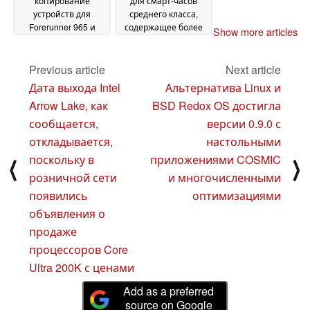
копирование
для смарт-часов
устройств для
среднего класса,
Forerunner 965 и
содержащее более
Show more articles
более десятка других
десятка новых
улучшений в новом
функций и
стабильном
исправлений
Previous article
Next article
обновлении ПО
ошибок
11
11 September
Дата выхода Intel
Альтернатива Linux и
September 2024
2024
Arrow Lake, как
BSD Redox OS достигла
сообщается,
версии 0.9.0 с
откладывается,
настольными
поскольку в
приложениями COSMIC
⟨
⟩
розничной сети
и многочисленными
появились
оптимизациями
объявления о
продаже
процессоров Core
Ultra 200K с ценами
Add as a preferred
source on Google