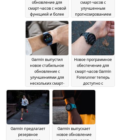
обновление для
смарт-часов с
смарт-часов с новой
улучшенным
функцией и более
прогнозированием
чем десятком
времени забега
13
исправлений
September 2024
ошибок
17 September
2024
Garmin выпустил
Новое программное
новое стабильное
обеспечение для
обновление с
смарт-часов Garmin
улучшениями для
Forerunner теперь
нескольких смарт-
доступно с
часов
обновленной
13 September 2024
функцией вибрации
13 September 2024
Garmin предлагает
Garmin выпускает
резервное
новое обновление