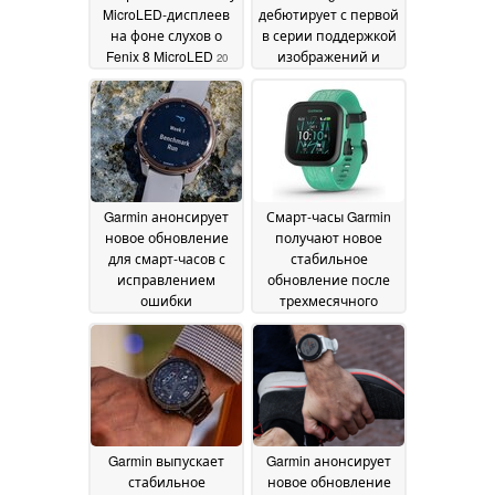
MicroLED-дисплеев
дебютирует с первой
на фоне слухов о
в серии поддержкой
Fenix 8 MicroLED
изображений и
20
голосовых
September 2024
сообщений
19
September 2024
Garmin анонсирует
Смарт-часы Garmin
новое обновление
получают новое
для смарт-часов с
стабильное
исправлением
обновление после
ошибки
трехмесячного
синхронизации по
ожидания
18 September
Wi-Fi
19 September 2024
2024
Garmin выпускает
Garmin анонсирует
стабильное
новое обновление