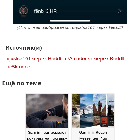
(Источник изображения: u/justsa101 через Reddit)
Источник(и)
u/justsa101 через Reddit
,
u/Amadeusz через Reddit
,
the5krunner
Ещё по теме
Garmin подписывает
Garmin inReach
контракт на поставку
Messenger Plus