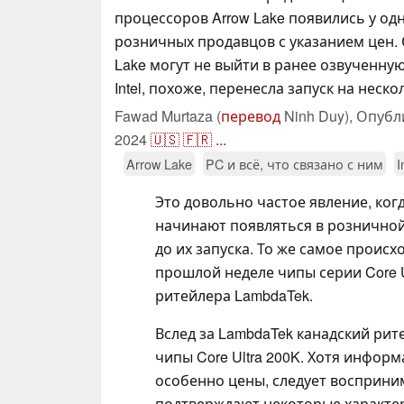
процессоров Arrow Lake появились у одн
розничных продавцов с указанием цен.
Lake могут не выйти в ранее озвученную
Intel, похоже, перенесла запуск на неско
Fawad Murtaza (
перевод
Ninh Duy),
Опубл
2024
🇺🇸
🇫🇷
...
Arrow Lake
PC и всё, что связано с ним
I
Это довольно частое явление, ког
начинают появляться в розничной
до их запуска. То же самое происхо
прошлой неделе чипы серии Core U
ритейлера LambdaTek.
Вслед за LambdaTek канадский рит
чипы Core Ultra 200K. Хотя инфор
особенно цены, следует восприним
подтверждают некоторые характер