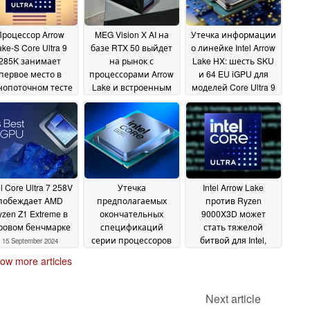
Процессор Arrow
MEG Vision X AI на
Утечка информации
ake-S Core Ultra 9
базе RTX 50 выйдет
о линейке Intel Arrow
285K занимает
на рынок с
Lake HX: шесть SKU
первое место в
процессорами Arrow
и 64 EU iGPU для
нопоточном тесте
Lake и встроенным
моделей Core Ultra 9
оизводительности
дисплеем в 2025
и Core Ultra 7
21
ssMark
году
07 October 2024
29 September 2024
September 2024
el Core Ultra 7 258V
Утечка
Intel Arrow Lake
побеждает AMD
предполагаемых
против Ryzen
yzen Z1 Extreme в
окончательных
9000X3D может
ровом бенчмарке
спецификаций
стать тяжелой
серии процессоров
битвой для Intel,
15 September 2024
Intel Arrow Lake-S
поскольку
ow more articles
Core Ultra 200K
ожидаемое
13
повышение IPC
September 2024
просочилось в сеть
Next article
09 September 2024