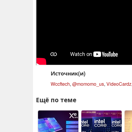
Источник(и)
Wccftech
,
@momomo_us
,
VideoCardz
Ещё по теме