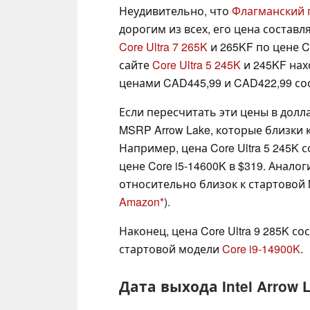
Неудивительно, что
Флагманский п
дорогим из всех, его цена составл
Core Ultra 7 265K
и 265KF по цене C
сайте
Core Ultra 5 245K
и 245KF нах
ценами CAD445,99 и CAD422,99 со
Если пересчитать эти цены в долл
MSRP Arrow Lake, которые близки 
Например, цена Core Ultra 5 245K с
цене Core i5-14600K в $319. Аналог
относительно близок к стартовой 
Amazon
).
Наконец, цена Core Ultra 9 285K со
стартовой модели
Core i9-14900K
.
Дата выхода Intel Arrow 