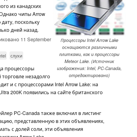
ого из канадских
 Однако чипы Arrow
 дату, поскольку
лько дней назад.
иковано
11 September
Процессоры Intel Arrow Lake
оснащаются различными
плитками, как и процессоры
ntel
слухи
Meteor Lake. (Источник
да процессоры
изображения: Intel, PC-Canada,
отредактировано)
 торговле незадолго
дит и с процессорами Intel Arrow Lake: на
ltra 200K появились на сайте британского
ейлер PC-Canada также включил в листинг
мацию, представленную в этих объявлениях,
ать с долей соли, эти объявления
истики Arrow Lake.