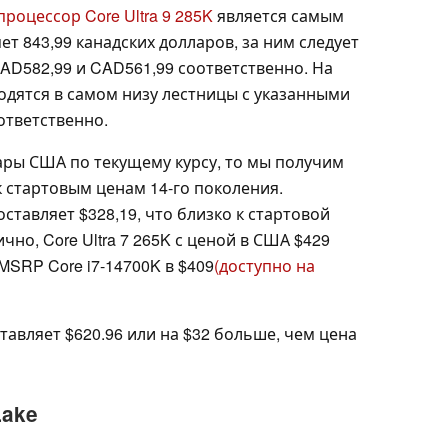
роцессор Core Ultra 9 285K
является самым
яет 843,99 канадских долларов, за ним следует
AD582,99 и CAD561,99 соответственно. На
одятся в самом низу лестницы с указанными
ответственно.
ары США по текущему курсу, то мы получим
к стартовым ценам 14-го поколения.
оставляет $328,19, что близко к стартовой
ично, Core Ultra 7 265K с ценой в США $429
MSRP Core i7-14700K в $409
(доступно на
ставляет $620.96 или на $32 больше, чем цена
Lake