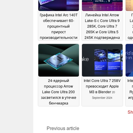
Графика Intel Arc 140T
Линейка Intel Arrow
обеспечивает 60-
Lake-S с Core Ultra 9
L
процентный
285K, Core Ultra 7
прирост
265K и Core Ultra 5
производительности
245K подтверждена
од
по сравнению с
в преддверии
пр
вариантом Lunar
запуска
Pa
09 October 2024
Lake
22 October 2024
24-ядерный
Intel Core Ultra 7 258V
Int
процессор Arrow
превосходит Apple
Lake Core Ultra 200
M3 в Blender
R
20
засветился в утечке
иг
September 2024
бенчмарка
Cinebench R23
Sh
Single-Core
20 September
2024
Previous article