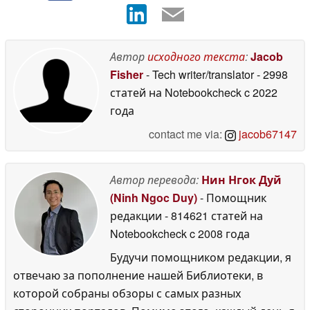
Автор
исходного текста
:
Jacob
Fisher
- Tech writer/translator
- 2998
статей на Notebookcheck
c 2022
года
contact me via:
jacob67147
Автор перевода:
Нин Нгок Дуй
(Ninh Ngoc Duy)
- Помощник
редакции
- 814621 статей на
Notebookcheck
c 2008 года
Будучи помощником редакции, я
отвечаю за пополнение нашей Библиотеки, в
которой собраны обзоры с самых разных