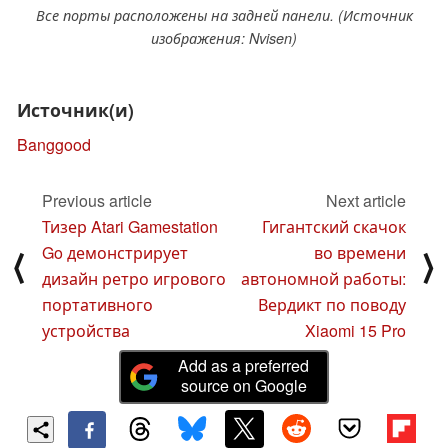
Все порты расположены на задней панели. (Источник
изображения: Nvisen)
Источник(и)
Banggood
Previous article
Next article
Тизер Atari Gamestation
Гигантский скачок
Go демонстрирует
во времени
⟨
⟩
дизайн ретро игрового
автономной работы:
портативного
Вердикт по поводу
устройства
Xiaomi 15 Pro
Add as a preferred
source on Google