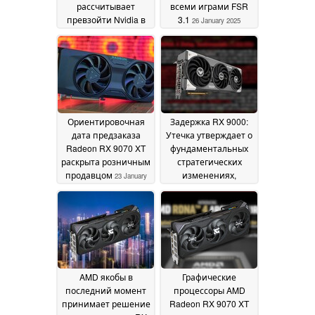
рассчитывает
всеми играми FSR
превзойти Nvidia в
3.1
26 January 2025
растеризации и
добиться больших
успехов в
трассировке лучей
30
January 2025
Ориентировочная
Задержка RX 9000:
дата предзаказа
Утечка утверждает о
Radeon RX 9070 XT
фундаментальных
раскрыта розничным
стратегических
продавцом
изменениях,
23 January
связанных с RDNA 4,
2025
так как AMD
предоставляет
больше
информации о
мартовском запуске
RX 9070
23 January 2025
AMD якобы в
Графические
последний момент
процессоры AMD
принимает решение
Radeon RX 9070 XT