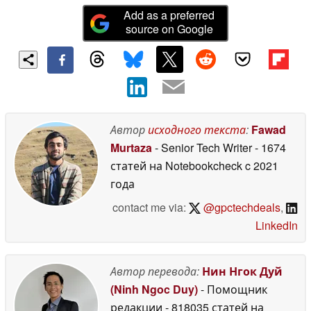
Add as a preferred
source on Google
Автор
исходного текста
:
Fawad
Murtaza
- Senior Tech Writer
- 1674
статей на Notebookcheck
c 2021
года
contact me via:
@gpctechdeals
,
LinkedIn
Автор перевода:
Нин Нгок Дуй
(Ninh Ngoc Duy)
- Помощник
редакции
- 818035 статей на