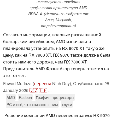
используется новейшая
графическая архитектура AMD
RDNA 4. (Источник изображения:
Asus, Unsplash,
отредактировано)
Согласно информации, впервые разглашенной
болгарским ритейлером, AMD изначально
планировала установить на RX 9070 XT такую же
цену, как на RX 7900 XT. RX 9070 также должна была
стоить намного дороже, чем RX 7800 XT.
Представитель AMD Фрэнк Азор теперь ответил на
этот отчет.
Fawad Murtaza (
перевод
Ninh Duy),
Опубликовано
28
January 2025
🇺🇸
🇫🇷
...
AMD
Radeon
Графич. процессоры
PC и всё, что связано с ним
слухи
Решение компании AMD перенести запуск RX 9070