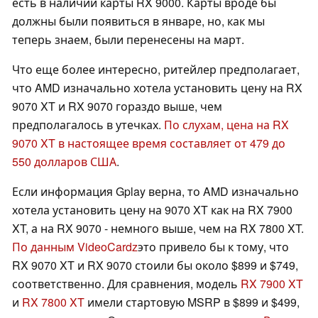
есть в наличии карты RX 9000. Карты вроде бы
должны были появиться в январе, но, как мы
теперь знаем, были перенесены на март.
Что еще более интересно, ритейлер предполагает,
что AMD изначально хотела установить цену на RX
9070 XT и RX 9070 гораздо выше, чем
предполагалось в утечках.
По слухам, цена на RX
9070 XT в настоящее время составляет от 479 до
550 долларов США
.
Если информация Gplay верна, то AMD изначально
хотела установить цену на 9070 XT как на RX 7900
XT, а на RX 9070 - немного выше, чем на RX 7800 XT.
По данным VideoCardz
это привело бы к тому, что
RX 9070 XT и RX 9070 стоили бы около $899 и $749,
соответственно. Для сравнения, модель
RX 7900 XT
и
RX 7800 XT
имели стартовую MSRP в $899 и $499,