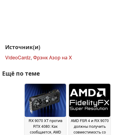
Источник(и)
VideoCardz
,
Фрэнк Азор на X
Ещё по теме
RX 9070 XT против
AMD FSR 4 и RX 9070
RTX 4080: Как
должны получить
сообщается, AMD
совместимость со