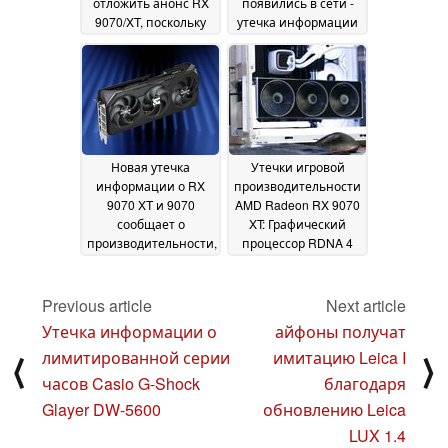
отложить анонс RX
появились в сети -
9070/XT, поскольку
утечка информации
GPU, похоже, уже
о спецификациях и
есть на складе у
розничной продаже
крупных розничных
23 января
16 January
продавцов
22 January
2025
2025
Новая утечка
Утечки игровой
информации о RX
производительности
9070 XT и 9070
AMD Radeon RX 9070
сообщает о
XT: Графический
производительности,
процессор RDNA 4
дате выхода и
занимает место
энергопотреблении
между GeForce RTX
грядущих
4080 Super и RTX
Previous article
Next article
графических
4070 Ti Super
14 January
Утечка информации о
айфоны получат
процессоров RDNA 4
2025
лимитированной серии
имитацию Leica I
⟨
⟩
14 January 2025
часов Casio G-Shock
благодаря
Glayer DW-5600
обновлению Leica
LUX 1.4