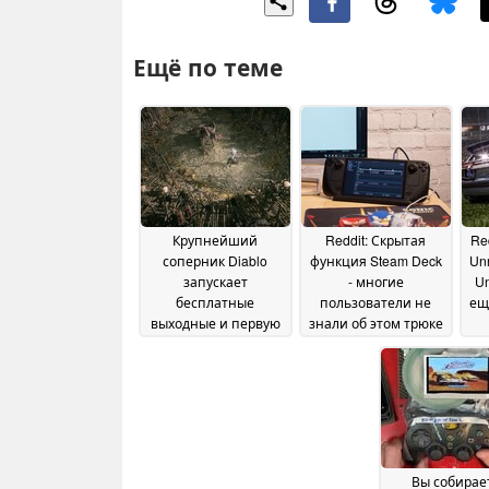
Ещё по теме
Крупнейший
Reddit: Скрытая
Re
соперник Diablo
функция Steam Deck
Unr
запускает
- многие
Un
бесплатные
пользователи не
ещ
выходные и первую
знали об этом трюке
в истории скидку в
с Bluetooth
30 May 2026
50%
31 May 2026
Вы собирае