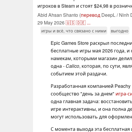
игроков в Steam и стоят $24,98 в розни
Abid Ahsan Shanto (
перевод
DeepL / Ninh 
29 May 2026
🇺🇸
🇩🇪
...
игры и всё, что связано с ними
выгодно
Epic Games Store раскрыл последн
бесплатные игры мая 2026 года, и
намекам, которыми магазин делил
одна -
Calico
, которая, по сути, яв
событием этой раздачи.
Разработанная компанией Peachy 
сообщество "день за днем"
игра-с
одна главная задача: восстановит
игре интерактивны, и она полна д
могут использовать для оформлен
С момента выхода эта бесплатная и