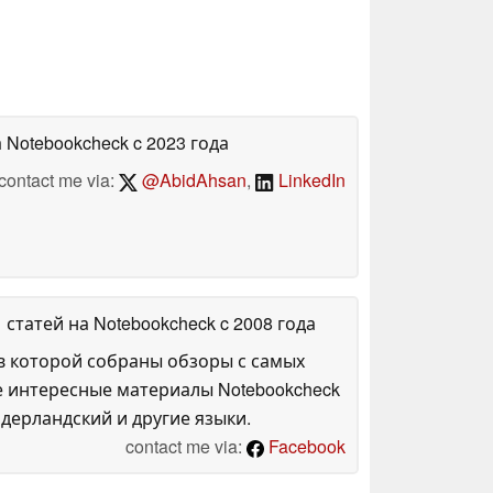
а Notebookcheck
c 2023 года
contact me via:
@AbidAhsan
,
LinkedIn
1 статей на Notebookcheck
c 2008 года
в которой собраны обзоры с самых
е интересные материалы Notebookcheck
дерландский и другие языки.
contact me via:
Facebook