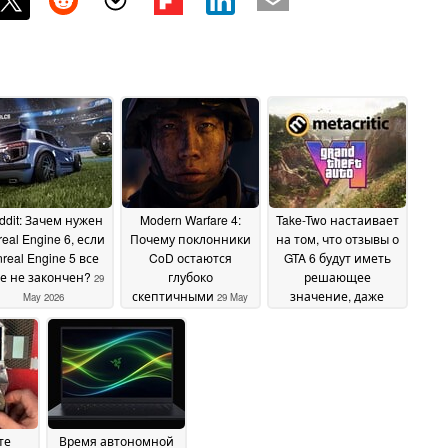
ddit: Зачем нужен
Modern Warfare 4:
Take-Two настаивает
eal Engine 6, если
Почему поклонники
на том, что отзывы о
real Engine 5 все
CoD остаются
GTA 6 будут иметь
е не закончен?
глубоко
решающее
29
скептичными
значение, даже
May 2026
29 May
когда Rockstar
2026
опасается утечек
29
May 2026
те
Время автономной