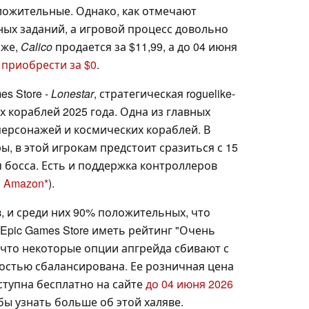
положительные. Однако, как отмечают
ных заданий, а игровой процесс довольно
аже,
Calico
продается за $11,99, а до 04 июня
 приобрести за $0
.
es Store -
Lonestar
, стратегическая roguelike-
х кораблей 2025 года. Одна из главных
ерсонажей и космических кораблей. В
ы, в этой игрокам предстоит сразиться с 15
 босса. Есть и поддержка контроллеров
а Amazon
).
в, и среди них 90% положительных, что
 Epic Games Store иметь рейтинг "Очень
 что некоторые опции апгрейда сбивают с
ностью сбалансирована. Ее розничная цена
оступна бесплатно на сайте
до 04 июня 2026
бы узнать больше об этой халяве.