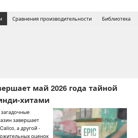
и
Сравнения производительности
Библиотека
завершает май 2026 года тайной
 инди-хитами
е загадочные
агазин завершает
alico, а другой -
оложительных оценок