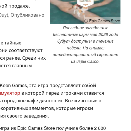
чной продаже.
Duy),
Опубликовано
ⓘ Epic Games Store
Последние загадочные
бесплатные игры мая 2026 года
будут доступны в течение
ие тайные
недели. На снимке:
 они соответствуют
отредактированный скриншот
ся ранее. Среди них
из игры Calico.
ляется главным
Keen Games, эта игра представляет собой
имулятор
в которой перед игроками ставится
ь городское кафе для кошек. Все животные в
екоративных элементов, которые игроки
ия своего заведения.
гра из Epic Games Store получила более 2 600