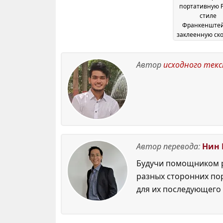
портативную 
стиле
Франкенштей
заклеенную ско
которая превос
по времен
автономной р
Автор
исходного тек
Steam Deck
29 M
Автор перевода:
Нин 
Будучи помощником р
разных сторонних по
для их последующего 