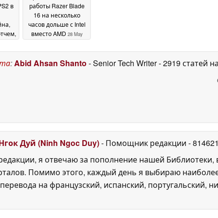
PS2 в
работы Razer Blade
16 на несколько
на,
часов дольше с Intel
тчем,
вместо AMD
28 May
ходит
2026
и
аботы
ста
:
Abid Ahsan Shanto
- Senior Tech Writer
- 2919 статей н
ay 2026
Нгок Дуй (Ninh Ngoc Duy)
- Помощник редакции
- 81462
едакции, я отвечаю за пополнение нашей Библиотеки, 
рталов. Помимо этого, каждый день я выбираю наиболе
перевода на французский, испанский, португальский, ни