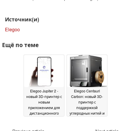
Источник(и)
Elegoo
Ещё по теме
Elegoo Jupiter 2 -
Elegoo Centauri
новый 3D-принтер с
Carbon: новый 3D-
новым
принтер с
приложением для
поддержкой
дистанционного
углеродных нитей и
управления со
современными
смартфона
функциями
28 June 2025
06 February
2025