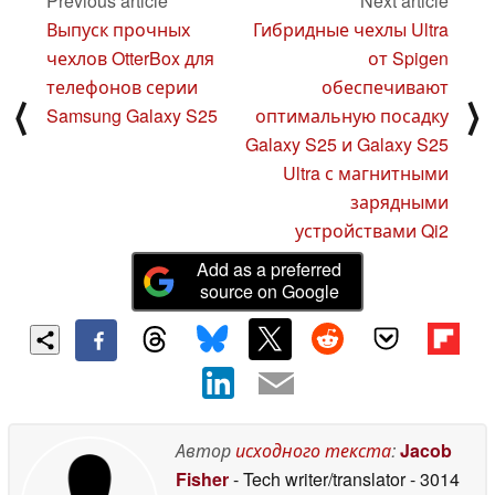
Previous article
Next article
Выпуск прочных
Гибридные чехлы Ultra
чехлов OtterBox для
от Spigen
телефонов серии
обеспечивают
⟨
⟩
Samsung Galaxy S25
оптимальную посадку
Galaxy S25 и Galaxy S25
Ultra с магнитными
зарядными
устройствами Qi2
Add as a preferred
source on Google
Автор
исходного текста
:
Jacob
Fisher
- Tech writer/translator
- 3014