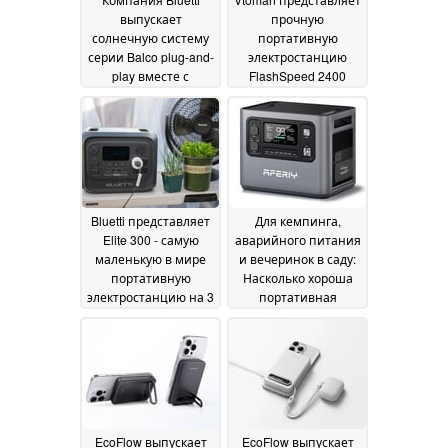
выпускает
прочную
солнечную систему
портативную
серии Balco plug-and-
электростанцию
play вместе с
FlashSpeed 2400
передаточным узлом
мощностью 1 408
Balco Transfer Hub
Втч и стартовую
13
скидку
May 2026
20 March 2026
Bluetti представляет
Для кемпинга,
Elite 300 - самую
аварийного питания
маленькую в мире
и вечеринок в саду:
портативную
Насколько хороша
электростанцию на 3
портативная
кВтч, на которую
электростанция
действует стартовая
мощностью 2 кВт/ч и
скидка
2 800 Вт за $689?
10 March 2026
17
February 2026
EcoFlow выпускает
EcoFlow выпускает