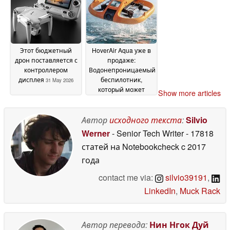
Этот бюджетный
HoverAir Aqua уже в
дрон поставляется с
продаже:
контроллером
Водонепроницаемый
дисплея
беспилотник,
31 May 2026
который может
Show more articles
полететь туда, куда
DJI не долетит
29 May
Автор
исходного текста
:
Silvio
2026
Werner
- Senior Tech Writer
- 17818
статей на Notebookcheck
c 2017
года
contact me via:
silvio39191
,
LinkedIn
,
Muck Rack
Автор перевода:
Нин Нгок Дуй