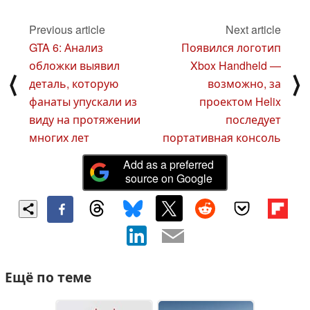
Previous article
Next article
GTA 6: Анализ
Появился логотип
обложки выявил
Xbox Handheld —
⟨
⟩
деталь, которую
возможно, за
фанаты упускали из
проектом Helix
виду на протяжении
последует
многих лет
портативная консоль
Add as a preferred
source on Google
Ещё по теме