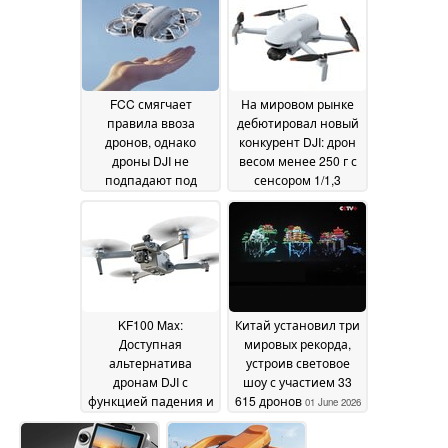
— и всё это по цене
менее 100 долларов
23 June 2026
FCC смягчает
На мировом рынке
правила ввоза
дебютировал новый
дронов, однако
конкурент DJI: дрон
дроны DJI не
весом менее 250 г с
подпадают под
сенсором 1/1,3
категорию
дюйма и
«игрушечных
поддержкой 4K60
12
дронов»
19 June 2026
June 2026
KF100 Max:
Китай установил три
Доступная
мировых рекорда,
альтернатива
устроив световое
дронам DJI с
шоу с участием 33
функцией падения и
615 дронов
01 June 2026
4K-камерой
08 June
2026