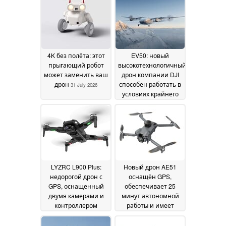
4K без полёта: этот
EV50: новый
прыгающий робот
высокотехнологичный
может заменить ваш
дрон компании DJI
дрон
способен работать в
31 July 2026
условиях крайнего
холода и
разреженного
воздуха
11 July 2026
LYZRC L900 Plus:
Новый дрон AE51
недорогой дрон с
оснащён GPS,
GPS, оснащенный
обеспечивает 25
двумя камерами и
минут автономной
контроллером
работы и имеет
дисплея
встроенный
10 July 2026
контроллер дисплея