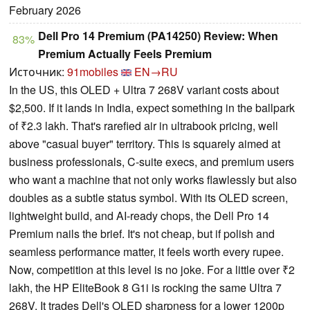
February 2026
Dell Pro 14 Premium (PA14250) Review: When
83%
Premium Actually Feels Premium
Источник:
91mobiles
EN→RU
In the US, this OLED + Ultra 7 268V variant costs about
$2,500. If it lands in India, expect something in the ballpark
of ₹2.3 lakh. That's rarefied air in ultrabook pricing, well
above "casual buyer" territory. This is squarely aimed at
business professionals, C-suite execs, and premium users
who want a machine that not only works flawlessly but also
doubles as a subtle status symbol. With its OLED screen,
lightweight build, and AI-ready chops, the Dell Pro 14
Premium nails the brief. It's not cheap, but if polish and
seamless performance matter, it feels worth every rupee.
Now, competition at this level is no joke. For a little over ₹2
lakh, the HP EliteBook 8 G1i is rocking the same Ultra 7
268V. It trades Dell's OLED sharpness for a lower 1200p