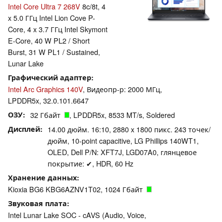
Intel Core Ultra 7 268V
8c/8t, 4
x 5.0 ГГц Intel Lion Cove P-
Core, 4 x 3.7 ГГц Intel Skymont
E-Core, 40 W PL2 / Short
Burst, 31 W PL1 / Sustained,
Lunar Lake
Графический адаптер
Intel Arc Graphics 140V
, Видеопр-р: 2000 МГц,
LPDDR5x, 32.0.101.6647
ОЗУ
32 Гбайт
, LPDDR5x, 8533 MT/s, Soldered
Дисплей
14.00 дюйм. 16:10, 2880 x 1800 пикс. 243 точек/
дюйм, 10-point capacitive, LG Phillips 140WT1,
OLED, Dell P/N: XFT7J, LGD07A0, глянцевое
покрытие: ✔, HDR, 60 Hz
Хранение данных
Kioxia BG6 KBG6AZNV1T02, 1024 Гбайт
Звуковая плата
Intel Lunar Lake SOC - cAVS (Audio, Voice,