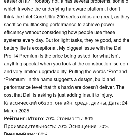
easier on it? Probably not. It has several problems, some of
which involve the underlying hardware platform. I don’t
think the Intel Core Ultra 200 series chips are great, as they
sacrifice multitasking performance to achieve power
efficiency without considering how people use these
systems every day. But for light tasks, they’re good, and the
battery life is exceptional. My biggest issue with the Dell
Pro 14 Premium is the price being asked, for what isn’t
anything special when you look at the construction, screen
and very limited upgradability. Putting the words “Pro” and
“Premium” in the name suggests a design, build and
performance level that this hardware doesn’t deliver. The
cost that Dell is asking is just adding insult to injury.
Классический обзор, онлайн, средн. длины, Дата: 24
March 2025
Рейтинг:
Итого
: 70% Стоимость: 60%
Производительность: 70% Оснащение: 70%
Внешний вид: 60%