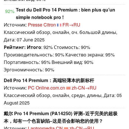
Test du Dell Pro 14 Premium : bien plus qu’un
92%
simple notebook pro !
Источник:
Presse Citron
FR→RU
Классический обзор, онлайн, оч. большой длины,
Дата: 07 June 2025
Рейтинг:
Итого
: 92% Стоимость: 90%
Производительность: 90% Качество экрана: 95%
Портативность: 95% Внешний вид: 90%
Эргономичность: 90%
Dell Pro 14 Premium：高端轻薄本的新标杆
Источник:
PC Online.com.cn
zh-CN→RU
Классический обзор, онлайн, средн. длины, Дата: 05
August 2025
戴尔 Pro 14 Premium (PA14250) 评测–近乎完美的超极
本，却有一个色盲缺陷–这是否会影响您的使用？
Источник:
Laptopmedia CN
zh-CN→RU