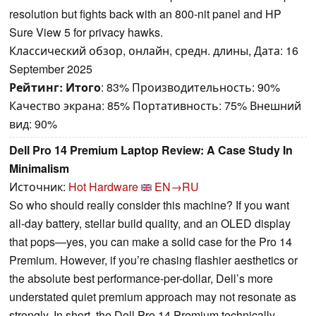
resolution but fights back with an 800-nit panel and HP
Sure View 5 for privacy hawks.
Классический обзор, онлайн, средн. длины, Дата: 16
September 2025
Рейтинг:
Итого
: 83% Производительность: 90%
Качество экрана: 85% Портативность: 75% Внешний
вид: 90%
Dell Pro 14 Premium Laptop Review: A Case Study In
Minimalism
Источник:
Hot Hardware
EN→RU
So who should really consider this machine? If you want
all-day battery, stellar build quality, and an OLED display
that pops—yes, you can make a solid case for the Pro 14
Premium. However, if you’re chasing flashier aesthetics or
the absolute best performance-per-dollar, Dell’s more
understated quiet premium approach may not resonate as
strongly. In short, the Dell Pro 14 Premium technically