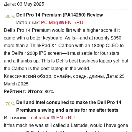
Дата: 03 May 2025
Dell Pro 14 Premium (PA14250) Review
80%
Источник:
PC Mag
EN→RU
Dell's Pro 14 Premium would flirt with a higher score if it
came with a better keyboard. As is—and at roughly $350
more than a ThinkPad X1 Carbon with an 1800p OLED to
the Dell's 1200p IPS screen—it must settle for four stars
and a thumbs up. This is Dell's best business laptop yet, but
the Carbon is the best laptop in the world.
Классический обзор, онлайн, средн. длины, Дата: 25
March 2025
Рейтинг:
Итого
: 80%
Dell and Intel conspired to make the Dell Pro 14
70%
Premium a swing and a miss for me after tests
Источник:
Techradar
EN→RU
If this machine was still called a Latitude, would I have gone