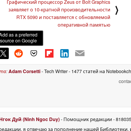
Графический процессор Zeus от Bolt Graphics
⟩
заявляет о 10-кратной производительности
RTX 5090 и поставляется с обновляемой
оперативной памятью
Add as a preferred
source on Google
ста
:
Adam Corsetti
- Tech Writer
- 1477 статей на Notebookc
conta
Нгок Дуй (Ninh Ngoc Duy)
- Помощник редакции
- 81803
едакции, я отвечаю за пополнение нашей Библиотеки, 