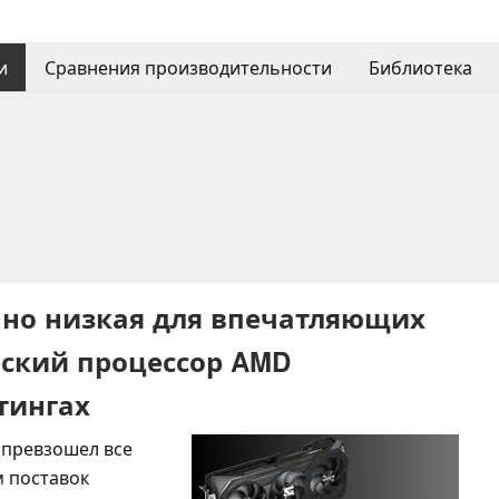
и
Сравнения производительности
Библиотека
очно низкая для впечатляющих
еский процессор AMD
йтингах
 превзошел все
 поставок