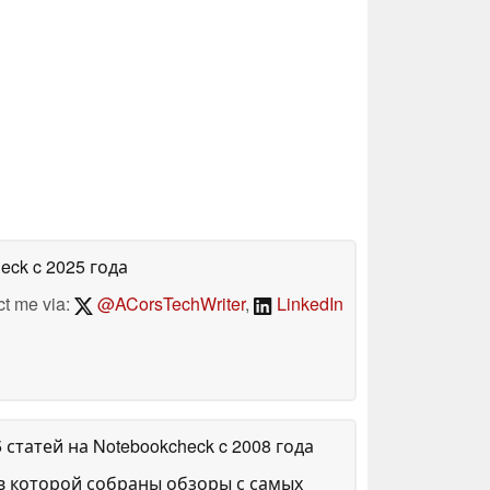
heck
c 2025 года
ct me via:
@ACorsTechWriter
,
LinkedIn
5 статей на Notebookcheck
c 2008 года
в которой собраны обзоры с самых