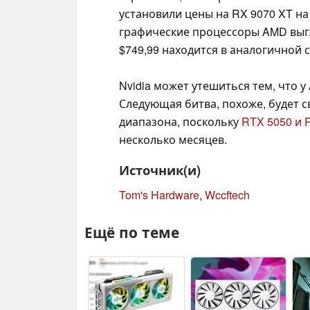
установили цены на RX 9070 XT н
графические процессоры AMD выгля
$749,99 находится в аналогичной 
Nvidia может утешиться тем, что 
Следующая битва, похоже, будет 
диапазона, поскольку
RTX 5050 и 
несколько месяцев.
Источник(и)
Tom's Hardware
,
Wccftech
Ещё по теме