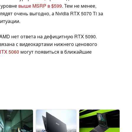
а уровне
выше MSRP в $599
. Тем не менее,
дят очень выгодно, а Nvidia RTX 5070 Ti за
ситуации.
у AMD нет ответа на дефицитную RTX 5090.
связана с видеокартами нижнего ценового
RTX 5060
могут появиться в ближайшие