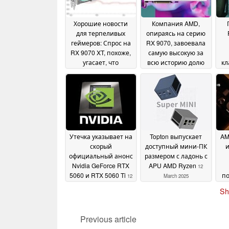
Хорошие новости
Компания AMD,
для терпеливых
опираясь на серию
геймеров: Спрос на
RX 9070, завоевала
RX 9070 XT, похоже,
самую высокую за
угасает, что
всю историю долю
кл
подталкивает цену к
рынка графических
у
официальному
процессоров в
ши
MSRP
Японии
02 July 2025
17 March 2025
Утечка указывает на
Topton выпускает
AM
скорый
доступный мини-ПК
и
официальный анонс
размером с ладонь с
Nvidia GeForce RTX
APU AMD Ryzen
12
5060 и RTX 5060 Ti
п
12
March 2025
March 2025
Sh
Previous article