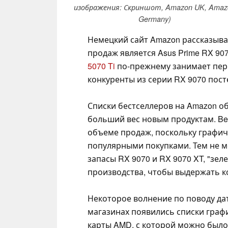
изображения: Скриншот, Amazon UK, Amaz
Germany)
Немецкий сайт Amazon рассказыва
продаж является Asus Prime RX 90
5070 Ti
по-прежнему занимает перв
конкуренты из серии RX 9070 пос
Списки бестселлеров на Amazon о
больший вес новым продуктам. Bes
объеме продаж, поскольку графич
популярными покупками. Тем не м
запасы RX 9070 и RX 9070 XT, "зе
производства, чтобы выдержать 
Некоторое волнение по поводу да
магазинах появились списки граф
карты AMD, с которой можно было