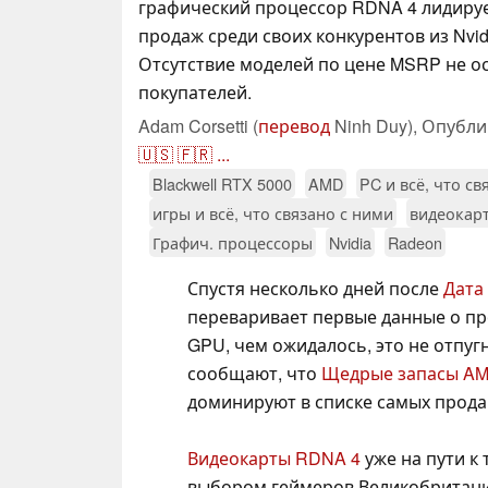
графический процессор RDNA 4 лидируе
продаж среди своих конкурентов из Nvidi
Отсутствие моделей по цене MSRP не о
покупателей.
Adam Corsetti (
перевод
Ninh Duy),
Опубли
🇺🇸
🇫🇷
...
Blackwell RTX 5000
AMD
PC и всё, что св
игры и всё, что связано с ними
видеокар
Графич. процессоры
Nvidia
Radeon
Спустя несколько дней после
Дата
переваривает первые данные о п
GPU, чем ожидалось, это не отпу
сообщают, что
Щедрые запасы A
доминируют в списке самых прода
Видеокарты RDNA 4
уже на пути к
выбором геймеров Великобритании