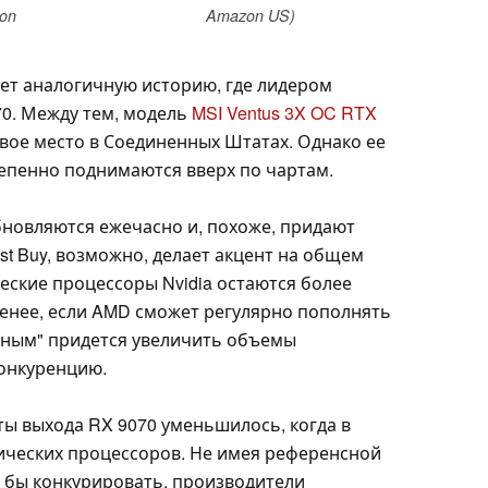
on
Amazon US)
ет аналогичную историю, где лидером
70. Между тем, модель
MSI Ventus 3X OC RTX
ое место в Соединенных Штатах. Однако ее
тепенно поднимаются вверх по чартам.
бновляются ежечасно и, похоже, придают
t Buy, возможно, делает акцент на общем
еские процессоры Nvidia остаются более
енее, если AMD сможет регулярно пополнять
леным" придется увеличить объемы
конкуренцию.
ты выхода RX 9070 уменьшилось, когда в
ических процессоров. Не имея референсной
 бы конкурировать, производители