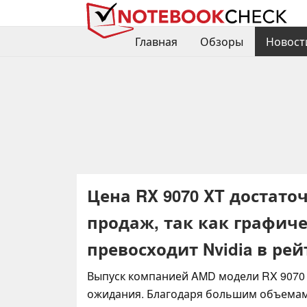
Главная
Обзоры
Новост
Цена RX 9070 XT достат
продаж, так как графич
превосходит Nvidia в ре
Выпуск компанией AMD модели RX 9070
ожидания. Благодаря большим объемам