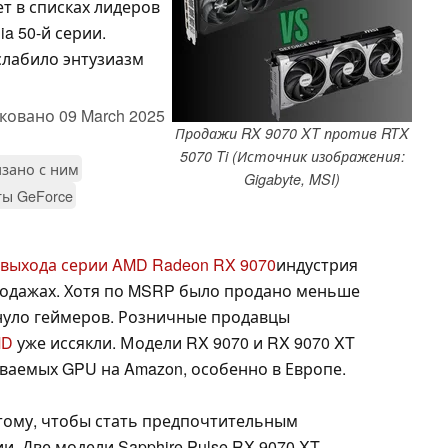
т в списках лидеров
a 50-й серии.
слабило энтузиазм
ковано
09 March 2025
Продажи RX 9070 XT против RTX
5070 Ti (Источник изображения:
язано с ним
Gigabyte, MSI)
ты GeForce
 выхода серии AMD Radeon RX 9070
индустрия
родажах. Хотя по MSRP было продано меньше
гнуло геймеров. Розничные продавцы
MD
уже иссякли. Модели RX 9070 и RX 9070 XT
ваемых GPU на Amazon, особенно в Европе.
 тому, чтобы стать предпочтительным
. Две модели Sapphire Pulse RX 9070 XT