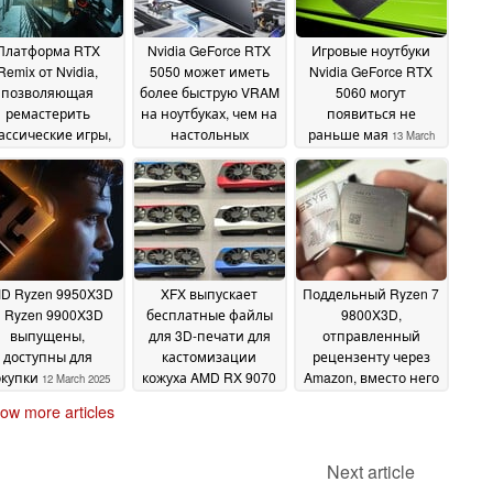
Платформа RTX
Nvidia GeForce RTX
Игровые ноутбуки
Remix от Nvidia,
5050 может иметь
Nvidia GeForce RTX
позволяющая
более быструю VRAM
5060 могут
ремастерить
на ноутбуках, чем на
появиться не
ассические игры,
настольных
раньше мая
13 March
же доступна для
компьютерах
13 March
2025
рокой публики
13
2025
March 2025
D Ryzen 9950X3D
XFX выпускает
Поддельный Ryzen 7
 Ryzen 9900X3D
бесплатные файлы
9800X3D,
выпущены,
для 3D-печати для
отправленный
доступны для
кастомизации
рецензенту через
окупки
кожуха AMD RX 9070
Amazon, вместо него
12 March 2025
XT без каких-либо
оказался AMD FX
ow more articles
условий
4100
12 March 2025
11 March 2025
Next article