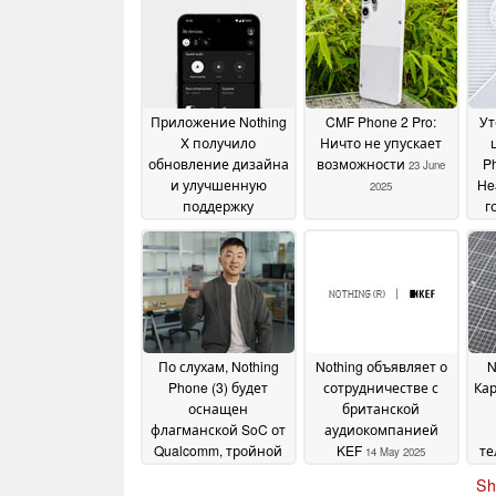
Приложение Nothing
CMF Phone 2 Pro:
Ут
X получило
Ничто не упускает
обновление дизайна
возможности
Ph
23 June
и улучшенную
He
2025
поддержку
г
устройств, включая
п
часы CMF
23 July 2025
По слухам, Nothing
Nothing объявляет о
N
Phone (3) будет
сотрудничестве с
Кар
оснащен
британской
флагманской SoC от
аудиокомпанией
Qualcomm, тройной
KEF
те
14 May 2025
камерой,
Sh
аккумулятором