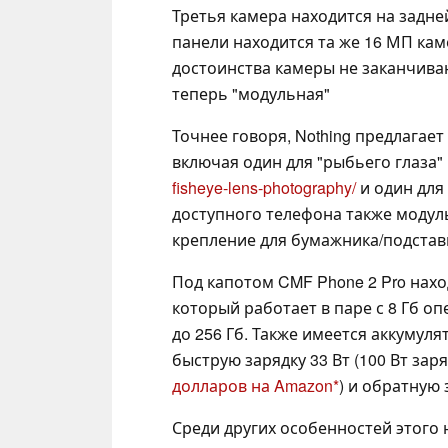
Третья камера находится на задне
панели находится та же 16 МП камер
достоинства камеры не заканчиваю
теперь "модульная"
Точнее говоря, Nothing предлагае
включая один для "рыбьего глаза"
fisheye-lens-photography/
и один для
доступного телефона также модуль
крепление для бумажника/подстав
Под капотом CMF Phone 2 Pro наход
который работает в паре с 8 Гб 
до 256 Гб. Также имеется аккуму
быструю зарядку 33 Вт (100 Вт зар
долларов на Amazon
) и обратную 
Среди других особенностей этого 