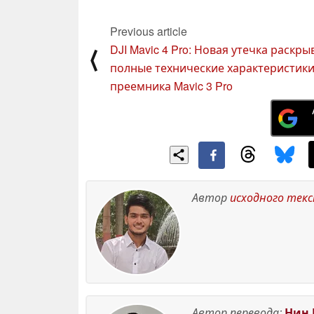
емкостью 5 000 мАч+
16 May 2025
Previous article
DJI Mavic 4 Pro: Новая утечка раскры
⟨
полные технические характеристик
преемника Mavic 3 Pro
Автор
исходного тек
Автор перевода:
Нин 