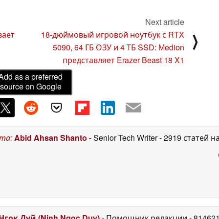
Next article
вает
18-дюймовый игровой ноутбук с RTX
⟩
и
5090, 64 ГБ ОЗУ и 4 ТБ SSD: Medion
представляет Erazer Beast 18 X1
Add as a preferred
source on Google
ста
:
Abid Ahsan Shanto
- Senior Tech Writer
- 2919 статей н
Нгок Дуй (Ninh Ngoc Duy)
- Помощник редакции
- 81462