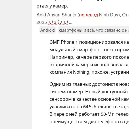
отделу камер.
Abid Ahsan Shanto (
перевод
Ninh Duy),
Оп
2025
🇺🇸
🇸🇪
...
Android
смартфоны и всё, что связано с 
CMF Phone 1 позиционировался ка
модульный смартфон с некоторы
Например, камере первого поколен
вторичной камеры использовался д
компания Nothing, похоже, устрани
Одним из главных достоинств нов
система камер. Новый доступный
сенсором в качестве основной кам
улавливать на 64% больше света, 
В паре с ней работает 50-Мп теле
преимуществом для телефона в ц