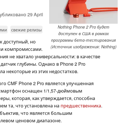
убликовано
29 April
Nothing Phone 2 Pro будет
ними
свежие релизы
доступен в США в рамках
программы бета-тестирования
к доступный, но
(Источник изображения: Nothing)
ми компромиссами.
ия не хватало универсальности: в качестве
атчик глубины. Однако в Phone 2 Pro
ла некоторые из этих недостатков.
ого CMF Phone 2 Pro является улучшенная
 смартфон оснащен 1/1,57-дюймовым
еры, которая, как утверждается, способна
чем та, что установлена на
предшественника
.
объектив, что является большим
елевом ценовом диапазоне.