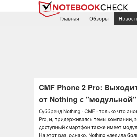
Главная
Обзоры
Новост
CMF Phone 2 Pro: Выход
от Nothing с "модульной
Суббренд Nothing - CMF - только что ан
Pro, и, придерживаясь темы компании, 
доступный смартфон также имеет моду
На этот раз, однако, Nothing уделила б