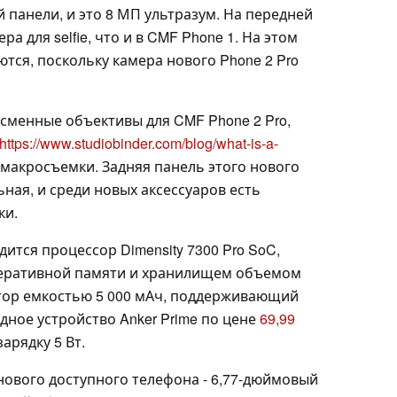
й панели, и это 8 МП ультразум. На передней
а для selfie, что и в CMF Phone 1. На этом
тся, поскольку камера нового Phone 2 Pro
т сменные объективы для CMF Phone 2 Pro,
https://www.studiobinder.com/blog/what-is-a-
 макросъемки. Задняя панель этого нового
ная, и среди новых аксессуаров есть
ки.
ится процессор Dimensity 7300 Pro SoC,
оперативной памяти и хранилищем объемом
лятор емкостью 5 000 мАч, поддерживающий
ядное устройство Anker Prime по цене
69,99
зарядку 5 Вт.
нового доступного телефона - 6,77-дюймовый