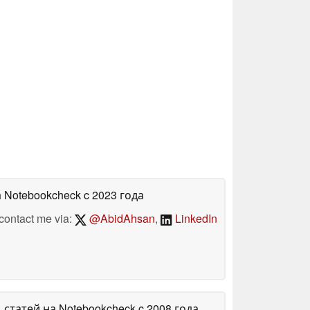
а Notebookcheck
c 2023 года
contact me via:
@AbidAhsan
,
LinkedIn
1 статей на Notebookcheck
c 2008 года