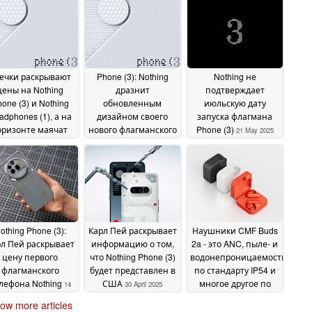
ечки раскрывают
Phone (3): Nothing
Nothing не
цены на Nothing
дразнит
подтверждает
one (3) и Nothing
обновленным
июльскую дату
adphones (1), а на
дизайном своего
запуска флагмана
оризонте маячат
нового флагманского
Phone (3)
21 May 2025
родажи в США
смартфона
02
28 May 2025
June 2025
othing Phone (3):
Карл Пей раскрывает
Наушники CMF Buds
л Пей раскрывает
информацию о том,
2a - это ANC, пыле- и
цену первого
что Nothing Phone (3)
водонепроницаемость
флагманского
будет представлен в
по стандарту IP54 и
лефона Nothing
США
многое другое по
14
30 April 2025
низкой цене
May 2025
28 April
ow more articles
2025