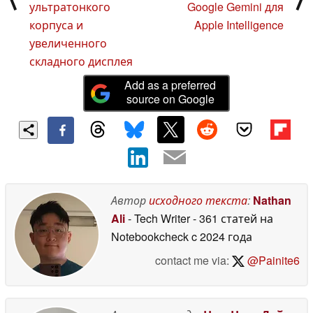
ультратонкого
Google Gemini для
корпуса и
Apple Intelligence
увеличенного
складного дисплея
Add as a preferred
source on Google
Автор
исходного текста
:
Nathan
Ali
- Tech Writer
- 361 статей на
Notebookcheck
c 2024 года
contact me via:
@Painite6