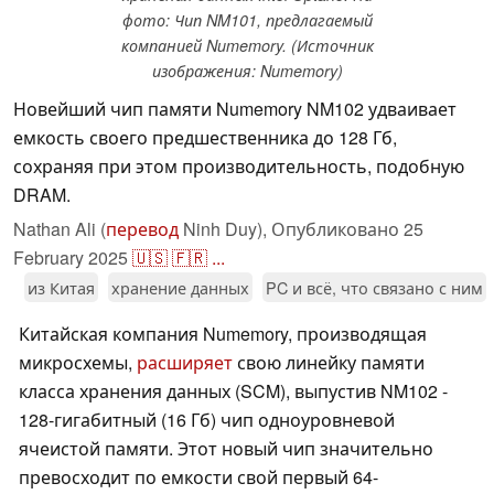
фото: Чип NM101, предлагаемый
компанией Numemory. (Источник
изображения: Numemory)
Новейший чип памяти Numemory NM102 удваивает
емкость своего предшественника до 128 Гб,
сохраняя при этом производительность, подобную
DRAM.
Nathan Ali (
перевод
Ninh Duy),
Опубликовано
25
February 2025
🇺🇸
🇫🇷
...
из Китая
хранение данных
PC и всё, что связано с ним
Китайская компания Numemory, производящая
микросхемы,
расширяет
свою линейку памяти
класса хранения данных (SCM), выпустив NM102 -
128-гигабитный (16 Гб) чип одноуровневой
ячеистой памяти. Этот новый чип значительно
превосходит по емкости свой первый 64-