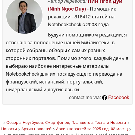
Автор перевода:
Нин Нгок Дуй
(Ninh Ngoc Duy)
- Помощник
редакции
- 816412 статей на
Notebookcheck
c 2008 года
Будучи помощником редакции, я
отвечаю за пополнение нашей Библиотеки, в
которой собраны обзоры с самых разных
сторонних порталов. Помимо этого, каждый день я
выбираю наиболее интересные материалы
Notebookcheck для их последующего перевода на
французский, испанский, португальский,
нидерландский и другие языки.
contact me via:
Facebook
'
>
Обзоры Ноутбуков, Смартфонов, Планшетов. Тесты и Новости
>
Новости
>
Архив новостей
>
Архив новостей за 2025 год, 02 месяц
>
Чип памяти класса хранения данных Numemory 128 Гб заполняет